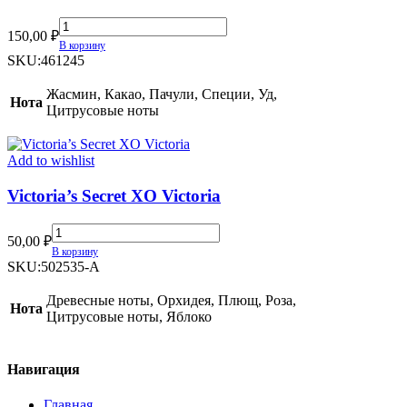
Stefano
150,00
₽
Ricci
В корзину
Royal
SKU:
461245
Eagle
Gold
Жасмин, Какао, Пачули, Специи, Уд,
Нота
quantity
Цитрусовые ноты
Add to wishlist
Victoria’s Secret XO Victoria
Victoria’s
50,00
₽
Secret
В корзину
XO
SKU:
502535-A
Victoria
quantity
Древесные ноты, Орхидея, Плющ, Роза,
Нота
Цитрусовые ноты, Яблоко
Навигация
Главная