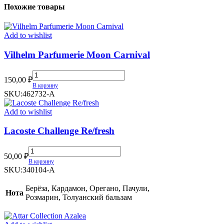
Похожие товары
Add to wishlist
Vilhelm Parfumerie Moon Carnival
Vilhelm
150,00
₽
Parfumerie
В корзину
Moon
SKU:
462732-A
Carnival
quantity
Add to wishlist
Lacoste Challenge Re/fresh
Lacoste
50,00
₽
Challenge
В корзину
Re/fresh
SKU:
340104-A
quantity
Берёза, Кардамон, Орегано, Пачули,
Нота
Розмарин, Толуанский бальзам