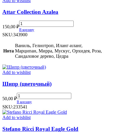
Add to wishlist
Attar Collection Azalea
Attar
150,00
₽
Collection
В корзину
Azalea
SKU:
343900
quantity
Ваниль, Гелиотроп, Иланг-иланг,
Нота
Марципан, Мирра, Мускус, Орхидея, Роза,
Сандаловое дерево, Цедра
Add to wishlist
Шипр (цветочный)
Шипр
50,00
₽
(цветочный)
В корзину
quantity
SKU:
233541
Add to wishlist
Stefano Ricci Royal Eagle Gold