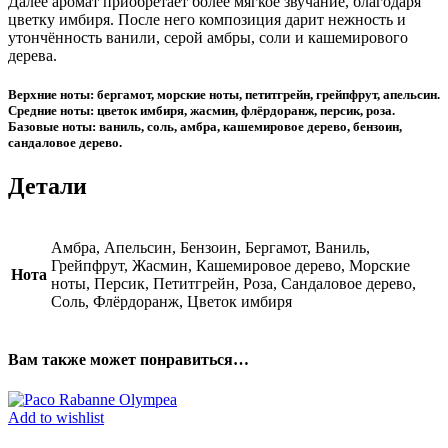
Далее аромат приобретает более мягкое звучание, благодаря
цветку имбиря. После него композиция дарит нежность и
утончённость ванили, серой амбры, соли и кашемирового
дерева.
Верхние ноты: бергамот, морские ноты, петитгрейн, грейпфрут, апельсин.
Средние ноты: цветок имбиря, жасмин, флёрдоранж, персик, роза.
Базовые ноты: ваниль, соль, амбра, кашемировое дерево, бензоин,
сандаловое дерево.
Детали
Амбра, Апельсин, Бензоин, Бергамот, Ваниль,
Грейпфрут, Жасмин, Кашемировое дерево, Морские
Нота
ноты, Персик, Петитгрейн, Роза, Сандаловое дерево,
Соль, Флёрдоранж, Цветок имбиря
Вам также может понравиться…
Add to wishlist