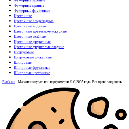
Фужерные зелёные
Фужерные пряные
Фужерные фруктовые
Цветочные
Цветочные альдегидные
Цветочные водяные
Цветочные древесно-мускусные
Цветочные зелёные
Цветочные фруктовые
Цветочные фруктовые сладкие
Цитрусовые
Цитрусовые фужерные
Шипровые
Шипровые фруктовые
Шипровые цветочные
Black out
- Магазин натуральной парфюмерии © С 2005 года. Все права защищены.