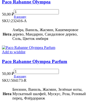
Paco Rabanne Olympea
Paco
50,00
₽
Rabanne
В корзину
Olympea
SKU:
232416-A
quantity
Амбра, Ваниль, Жасмин, Кашемировое
Нота
дерево, Мандарин, Сандаловое дерево,
Соль, Цветок имбиря
Add to wishlist
Paco Rabanne Olympea Parfum
Paco
50,00
₽
Rabanne
В корзину
Olympea
SKU:
504173-R
Parfum
quantity
Бензоин, Ваниль, Жасмин, Зелёные ноты,
Нота
Мускатный шалфей, Мускус, Роза, Розовый
перец, Флёрдоранж