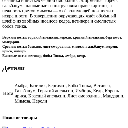
базилика и листьев чёрной смородины. Фирменная горечь
гальбанума напоминает о цитрусовом нраве картины, а
нежность цветов мимозы — о её волнующей нежности и
искренности. В завершении окружающих ждёт объёмный
шлейф из хвойных нюансов кедра, ветивера и смолистых
бобов тонка.
Верхние ноты: горький апельсин, нероли, красный апельсин, бергамот,
мандарин.
Средние ноты: базилик, лист смородины, мимоза, гальбанум, корень
ириса, имбирь.
Базовые ноты: ветивер, бобы Тонка, амбра, кедр.
Детали
Амбра, Базилик, Бергамот, Бобы Тонка, Ветивер,
Гальбанум, Горький апельсин, Имбирь, Кедр, Корень
Нота
ириса, Красный апельсин, Лист смородины, Мандарин,
Мимоза, Нероли
Похожие товары