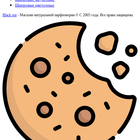
Шипровые цветочные
Black out
- Магазин натуральной парфюмерии © С 2005 года. Все права защищены.