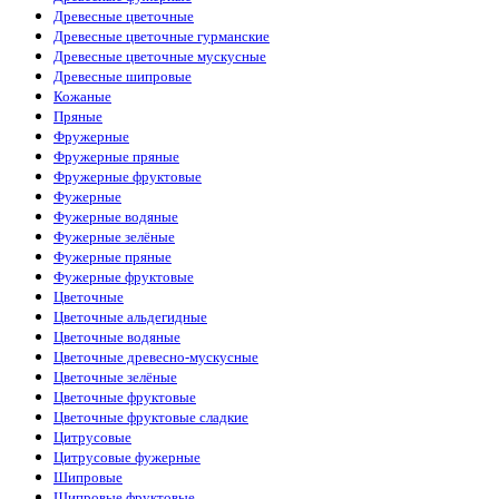
Древесные цветочные
Древесные цветочные гурманские
Древесные цветочные мускусные
Древесные шипровые
Кожаные
Пряные
Фружерные
Фружерные пряные
Фружерные фруктовые
Фужерные
Фужерные водяные
Фужерные зелёные
Фужерные пряные
Фужерные фруктовые
Цветочные
Цветочные альдегидные
Цветочные водяные
Цветочные древесно-мускусные
Цветочные зелёные
Цветочные фруктовые
Цветочные фруктовые сладкие
Цитрусовые
Цитрусовые фужерные
Шипровые
Шипровые фруктовые