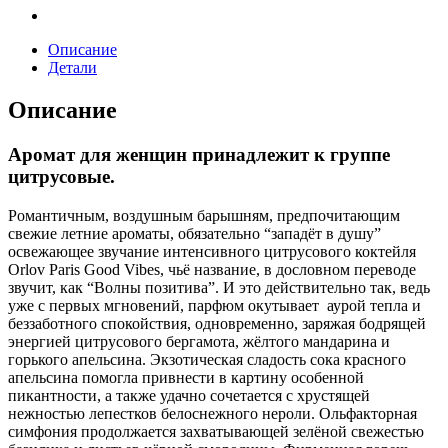
Описание
Детали
Описание
Аромат для женщин принадлежит к группе
цитрусовые.
Романтичным, воздушным барышням, предпочитающим
свежие летние ароматы, обязательно “западёт в душу”
освежающее звучание интенсивного цитрусового коктейля
Orlov Paris Good Vibes, чьё название, в дословном переводе
звучит, как “Волны позитива”. И это действительно так, ведь
уже с первых мгновений, парфюм окутывает аурой тепла и
беззаботного спокойствия, одновременно, заряжая бодрящей
энергией цитрусового бергамота, жёлтого мандарина и
горького апельсина. Экзотическая сладость сока красного
апельсина помогла привнести в картину особенной
пикантности, а также удачно сочетается с хрустящей
нежностью лепестков белоснежного нероли. Ольфакторная
симфония продолжается захватывающей зелёной свежестью