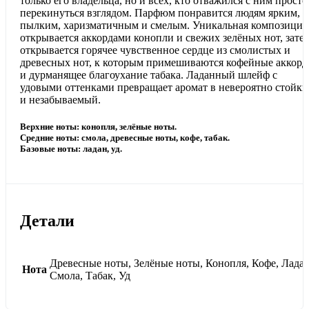
только его владельца, но и всех, кто отважился с ним просто
перекинуться взглядом. Парфюм понравится людям ярким,
пылким, харизматичным и смелым. Уникальная композиция
открывается аккордами конопли и свежих зелёных нот, зате
открывается горячее чувственное сердце из смолистых и
древесных нот, к которым примешиваются кофейные аккор
и дурманящее благоухание табака. Ладанный шлейф с
удовыми оттенками превращает аромат в невероятно стойк
и незабываемый.
Верхние ноты: конопля, зелёные ноты.
Средние ноты: cмола, древесные ноты, кофе, табак.
Базовые ноты: ладан, уд.
Детали
Древесные ноты, Зелёные ноты, Конопля, Кофе, Ладан
Нота
Смола, Табак, Уд