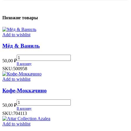
Похожие товары
Add to wishlist
Мёд & Ваниль
Мёд
50,00
₽
&
В корзину
Ваниль
SKU:
500958
quantity
Add to wishlist
Кофе-Моккачино
Кофе-
50,00
₽
Моккачино
В корзину
quantity
SKU:
704113
Add to wishlist