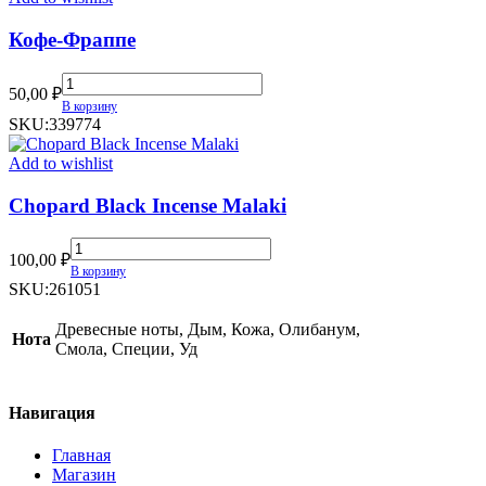
Кофе-Фраппе
Кофе-
50,00
₽
Фраппе
В корзину
quantity
SKU:
339774
Add to wishlist
Chopard Black Incense Malaki
Chopard
100,00
₽
Black
В корзину
Incense
SKU:
261051
Malaki
quantity
Древесные ноты, Дым, Кожа, Олибанум,
Нота
Смола, Специи, Уд
Навигация
Главная
Магазин