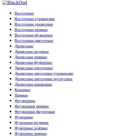
Восточные
Восточные гурманские
Восточные древесные
Восточные пряные
Восточные фужерные
Восточные цветочные
Древесные
Древесные водяные
Древесные пряные
Древесные фужерные
Древесные цветочные
Древесные цветочные гурманские
Древесные цветочные мускусные
Древесные шипровые
Кожаные
Пряные
Фружерные
Фружерные пряные
Фружерные фруктовые
Фужерные
Фужерные водяные
Фужерные зелёные
Фужерные пряные