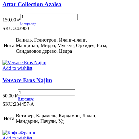
Attar Collection Azalea
Attar
150,00
₽
Collection
В корзину
Azalea
SKU:
343900
quantity
Ваниль, Гелиотроп, Иланг-иланг,
Нота
Марципан, Мирра, Мускус, Орхидея, Роза,
Сандаловое дерево, Цедра
Add to wishlist
Versace Eros Najim
Versace
50,00
₽
Eros
В корзину
Najim
SKU:
234457-A
quantity
Ветивер, Карамель, Кардамон, Ладан,
Нота
Мандарин, Пачули, Уд
Add to wishlist