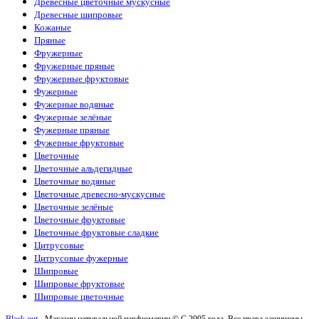
Древесные цветочные мускусные
Древесные шипровые
Кожаные
Пряные
Фружерные
Фружерные пряные
Фружерные фруктовые
Фужерные
Фужерные водяные
Фужерные зелёные
Фужерные пряные
Фужерные фруктовые
Цветочные
Цветочные альдегидные
Цветочные водяные
Цветочные древесно-мускусные
Цветочные зелёные
Цветочные фруктовые
Цветочные фруктовые сладкие
Цитрусовые
Цитрусовые фужерные
Шипровые
Шипровые фруктовые
Шипровые цветочные