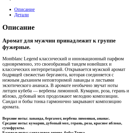
Описание
Детали
Описание
Аромат для мужчин принадлежит к группе
фужерные.
Montblanc Legend классический и инновационный парфюм
одновременно, это своеобразный тандем новейших и
классических интерпретаций. Открывается мужской аромат
бодрящей свежестью бергамота, которая соединяется с
нежным дыханием неповторимой лаванды и листьями
экзотического ананаса. В аромате необычно звучат ноты
литцеи кубеба — вербены лимонной. Кумарин, роза, герань и
яблоко, дубовый мох продолжают мелодию композиции.
Сандал и бобы тонка гармонично закрывают композицию
аромата.
Верхние ноты: лаванда, бергамот, вербена лимонная, ананас.
Средние ноты: кумарин, дубовый мох, герань, роза, красное яблоко,
сухофрукты.
Базовые ноты: сандаловое дерево, бобы Тонка.