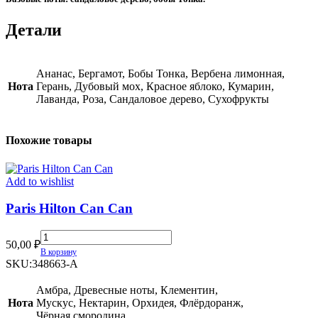
Детали
Ананас, Бергамот, Бобы Тонка, Вербена лимонная,
Нота
Герань, Дубовый мох, Красное яблоко, Кумарин,
Лаванда, Роза, Сандаловое дерево, Сухофрукты
Похожие товары
Add to wishlist
Paris Hilton Can Can
Paris
50,00
₽
Hilton
В корзину
Can
SKU:
348663-A
Can
quantity
Амбра, Древесные ноты, Клементин,
Нота
Мускус, Нектарин, Орхидея, Флёрдоранж,
Чёрная смородина