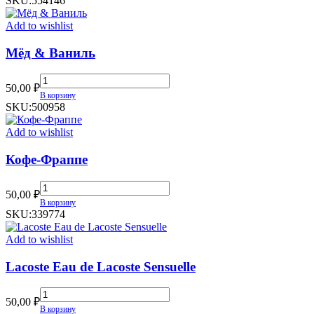
SKU:
554146
quantity
Add to wishlist
Мёд & Ваниль
Мёд
50,00
₽
&
В корзину
Ваниль
SKU:
500958
quantity
Add to wishlist
Кофе-Фраппе
Кофе-
50,00
₽
Фраппе
В корзину
quantity
SKU:
339774
Add to wishlist
Lacoste Eau de Lacoste Sensuelle
Lacoste
50,00
₽
Eau
В корзину