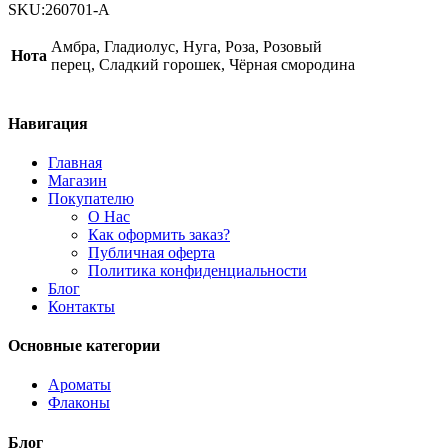
de
SKU:
260701-A
Lacoste
Sensuelle
Амбра, Гладиолус, Нуга, Роза, Розовый
Нота
quantity
перец, Сладкий горошек, Чёрная смородина
Навигация
Главная
Магазин
Покупателю
О Нас
Как оформить заказ?
Публичная оферта
Политика конфиденциальности
Блог
Контакты
Основные категории
Ароматы
Флаконы
Блог