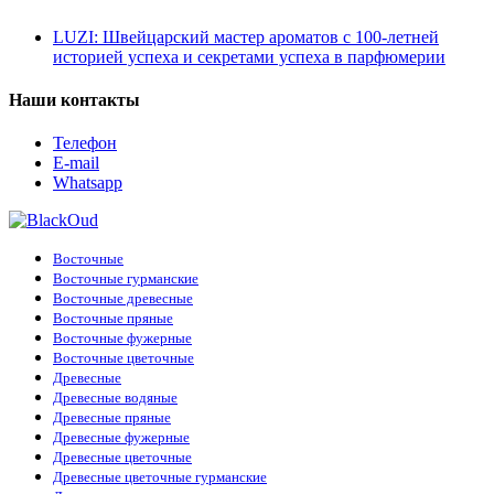
LUZI: Швейцарский мастер ароматов с 100-летней
историей успеха и секретами успеха в парфюмерии
Наши контакты
Телефон
E-mail
Whatsapp
Восточные
Восточные гурманские
Восточные древесные
Восточные пряные
Восточные фужерные
Восточные цветочные
Древесные
Древесные водяные
Древесные пряные
Древесные фужерные
Древесные цветочные
Древесные цветочные гурманские