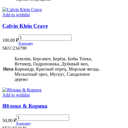
Add to wishlist
Calvin Klein Crave
Calvin
100,00
₽
Klein
В корзину
Crave
SKU:
234790
quantity
Базилик, Бергамот, Берёза, Бобы Тонка,
Ветивер, Гидропоника, Дубовый мох,
Нота
Кориандр, Красный перец, Морская звезда,
Мускатный орех, Мускус, Сандаловое
дерево
Add to wishlist
Яблоко & Корица
Яблоко
50,00
₽
&
В корзину
Корица