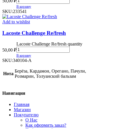
50,00
₽
В корзину
SKU:
233541
Add to wishlist
Lacoste Challenge Re/fresh
Lacoste Challenge Re/fresh quantity
50,00
₽
В корзину
SKU:
340104-A
Берёза, Кардамон, Орегано, Пачули,
Нота
Розмарин, Толуанский бальзам
Навигация
Главная
Магазин
Покупателю
О Нас
Как оформить заказ?