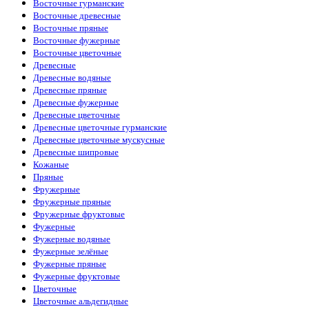
Восточные гурманские
Восточные древесные
Восточные пряные
Восточные фужерные
Восточные цветочные
Древесные
Древесные водяные
Древесные пряные
Древесные фужерные
Древесные цветочные
Древесные цветочные гурманские
Древесные цветочные мускусные
Древесные шипровые
Кожаные
Пряные
Фружерные
Фружерные пряные
Фружерные фруктовые
Фужерные
Фужерные водяные
Фужерные зелёные
Фужерные пряные
Фужерные фруктовые
Цветочные
Цветочные альдегидные