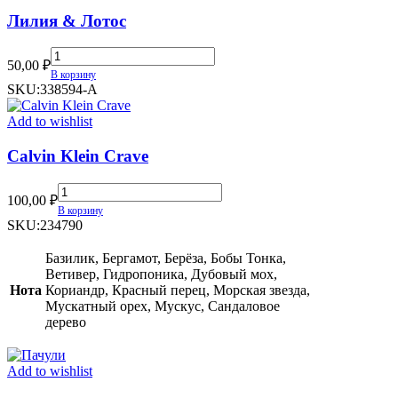
Лилия & Лотос
Лилия
50,00
₽
&
В корзину
Лотос
SKU:
338594-А
quantity
Add to wishlist
Calvin Klein Crave
Calvin
100,00
₽
Klein
В корзину
Crave
SKU:
234790
quantity
Базилик, Бергамот, Берёза, Бобы Тонка,
Ветивер, Гидропоника, Дубовый мох,
Нота
Кориандр, Красный перец, Морская звезда,
Мускатный орех, Мускус, Сандаловое
дерево
Add to wishlist