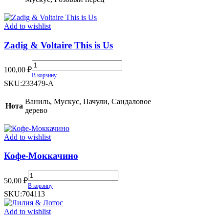
Add to wishlist
Zadig & Voltaire This is Us
Zadig
100,00
₽
&
В корзину
Voltaire
SKU:
233479-A
This
is
Ваниль, Мускус, Пачули, Сандаловое
Нота
Us
дерево
quantity
Add to wishlist
Кофе-Моккачино
Кофе-
50,00
₽
Моккачино
В корзину
quantity
SKU:
704113
Add to wishlist