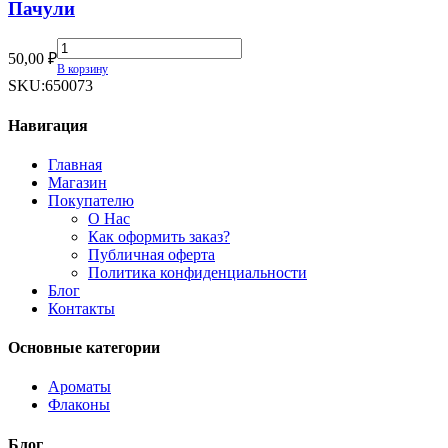
Пачули
Пачули
50,00
₽
quantity
В корзину
SKU:
650073
Навигация
Главная
Магазин
Покупателю
О Нас
Как оформить заказ?
Публичная оферта
Политика конфиденциальности
Блог
Контакты
Основные категории
Ароматы
Флаконы
Блог