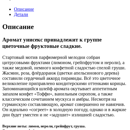
Описание
Детали
Описание
Аромат унисекс принадлежит к группе
цветочные фруктовые сладкие.
Стартовый мотив парфюмерной мелодии собран
цитрусовыми фруктами (лимоном, грейпфрутом и нероли), а
также медовой, немного конфетной сладостью спелой груши.
Жасмин, роза, флёрдоранж (цветки апельсинового дерева)
составили сердечный аккорд пирамиды. Всё это цветочное
великолепие приправлено кондитерскими оттенками корицы.
Запоминающийся шлейф аромата окутывает аппетитным
запахом конфет «Тоффи», ванильным сиропом, а также
классическим сочетанием мускуса и амбры. Несмотря на
гурманскую составляющую, аромат совершенно не навязчив.
Он идеально «согреет» в холодную погоду, однако и в жаркие
дни будет уместен и не «задушит» излишней сладостью.
Верхние ноты: лимон, нероли, грейпфрут, груша.