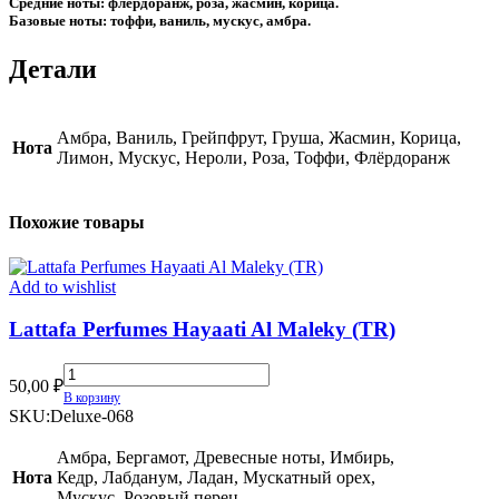
Средние ноты: флёрдоранж, роза, жасмин, корица.
Базовые ноты: тоффи, ваниль, мускус, амбра.
Детали
Амбра, Ваниль, Грейпфрут, Груша, Жасмин, Корица,
Нота
Лимон, Мускус, Нероли, Роза, Тоффи, Флёрдоранж
Похожие товары
Add to wishlist
Lattafa Perfumes Hayaati Al Maleky (TR)
Lattafa
50,00
₽
Perfumes
В корзину
Hayaati
SKU:
Deluxe-068
Al
Maleky
Амбра, Бергамот, Древесные ноты, Имбирь,
(TR)
Нота
Кедр, Лабданум, Ладан, Мускатный орех,
quantity
Мускус, Розовый перец