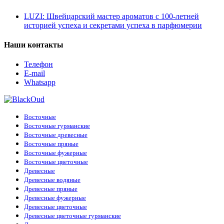
LUZI: Швейцарский мастер ароматов с 100-летней
историей успеха и секретами успеха в парфюмерии
Наши контакты
Телефон
E-mail
Whatsapp
Восточные
Восточные гурманские
Восточные древесные
Восточные пряные
Восточные фужерные
Восточные цветочные
Древесные
Древесные водяные
Древесные пряные
Древесные фужерные
Древесные цветочные
Древесные цветочные гурманские