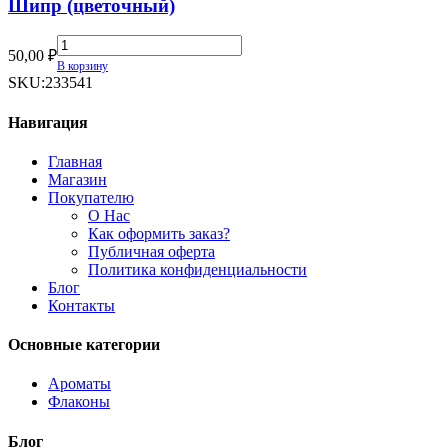
Шипр (цветочный)
Шипр
50,00
₽
(цветочный)
В корзину
quantity
SKU:
233541
Навигация
Главная
Магазин
Покупателю
О Нас
Как оформить заказ?
Публичная оферта
Политика конфиденциальности
Блог
Контакты
Основные категории
Ароматы
Флаконы
Блог