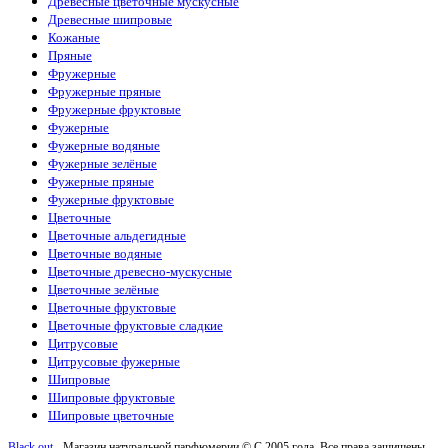
Древесные цветочные мускусные
Древесные шипровые
Кожаные
Пряные
Фружерные
Фружерные пряные
Фружерные фруктовые
Фужерные
Фужерные водяные
Фужерные зелёные
Фужерные пряные
Фужерные фруктовые
Цветочные
Цветочные альдегидные
Цветочные водяные
Цветочные древесно-мускусные
Цветочные зелёные
Цветочные фруктовые
Цветочные фруктовые сладкие
Цитрусовые
Цитрусовые фужерные
Шипровые
Шипровые фруктовые
Шипровые цветочные
Black out
- Магазин натуральной парфюмерии © С 2005 года. Все права защищены.