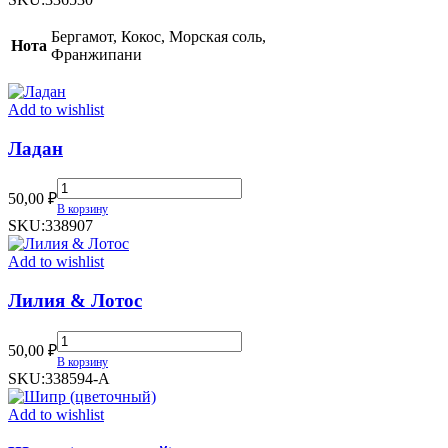
Works
At
Бергамот, Кокос, Морская соль,
Нота
The
Франжипани
Beach
quantity
Add to wishlist
Ладан
Ладан
50,00
₽
quantity
В корзину
SKU:
338907
Add to wishlist
Лилия & Лотос
Лилия
50,00
₽
&
В корзину
Лотос
SKU:
338594-А
quantity
Add to wishlist