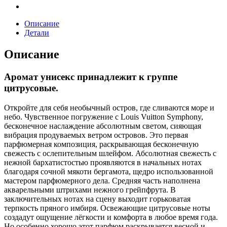
Описание
Детали
Описание
Аромат унисекс принадлежит к группе
цитрусовые.
Откройте для себя необычный остров, где сливаются море и
небо. Чувственное погружение с Louis Vuitton Symphony,
бесконечное наслаждение абсолютным светом, сияющая
вибрация продуваемых ветром островов. Это первая
парфюмерная композиция, раскрывающая бесконечную
свежесть с ослепительным шлейфом. Абсолютная свежесть с
нежной бархатистостью проявляются в начальных нотах
благодаря сочной мякоти бергамота, щедро использованной
мастером парфюмерного дела. Средняя часть наполнена
акварельными штрихами нежного грейпфрута. В
заключительных нотах на сцену выходит горьковатая
терпкость пряного имбиря. Освежающие цитрусовые ноты
создадут ощущение лёгкости и комфорта в любое время года.
Но особенно хорошо этот парфюм раскрывается весной и