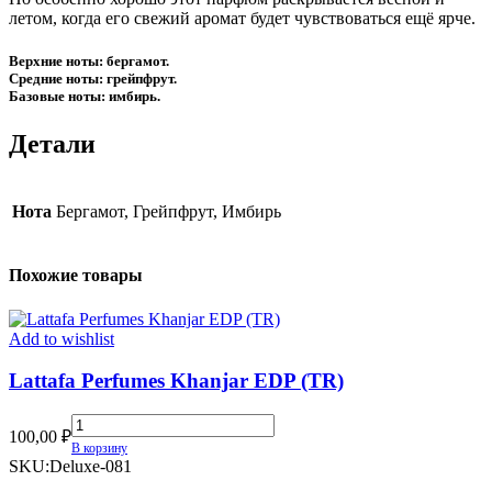
летом, когда его свежий аромат будет чувствоваться ещё ярче.
Верхние ноты: бергамот.
Средние ноты: грейпфрут.
Базовые ноты: имбирь.
Детали
Нота
Бергамот, Грейпфрут, Имбирь
Похожие товары
Add to wishlist
Lattafa Perfumes Khanjar EDP (TR)
Lattafa
100,00
₽
Perfumes
В корзину
Khanjar
SKU:
Deluxe-081
EDP