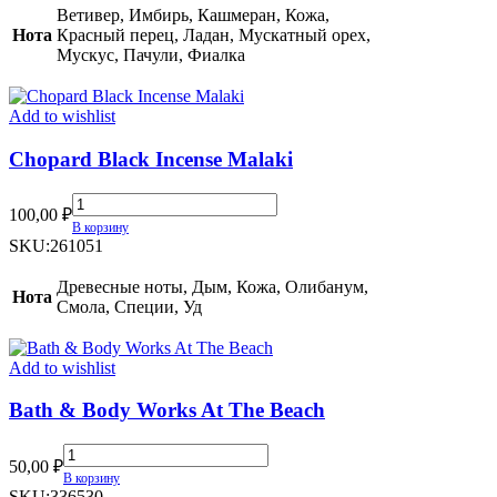
(TR)
Ветивер, Имбирь, Кашмеран, Кожа,
quantity
Нота
Красный перец, Ладан, Мускатный орех,
Мускус, Пачули, Фиалка
Add to wishlist
Chopard Black Incense Malaki
Chopard
100,00
₽
Black
В корзину
Incense
SKU:
261051
Malaki
quantity
Древесные ноты, Дым, Кожа, Олибанум,
Нота
Смола, Специи, Уд
Add to wishlist
Bath & Body Works At The Beach
Bath
50,00
₽
&
В корзину
Body
SKU:
336530