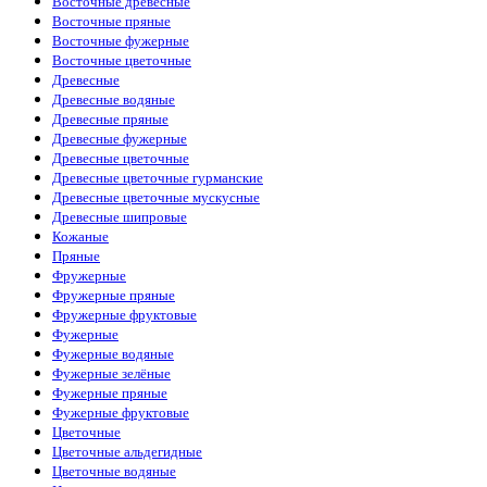
Восточные древесные
Восточные пряные
Восточные фужерные
Восточные цветочные
Древесные
Древесные водяные
Древесные пряные
Древесные фужерные
Древесные цветочные
Древесные цветочные гурманские
Древесные цветочные мускусные
Древесные шипровые
Кожаные
Пряные
Фружерные
Фружерные пряные
Фружерные фруктовые
Фужерные
Фужерные водяные
Фужерные зелёные
Фужерные пряные
Фужерные фруктовые
Цветочные
Цветочные альдегидные
Цветочные водяные