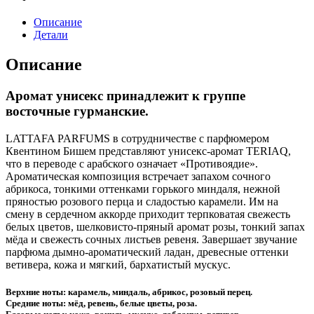
Описание
Детали
Описание
Аромат унисекс принадлежит к группе
восточные гурманские.
LATTAFA PARFUMS в сотрудничестве с парфюмером
Квентином Бишем представляют унисекс-аромат TERIAQ,
что в переводе с арабского означает «Противоядие».
Ароматическая композиция встречает запахом сочного
абрикоса, тонкими оттенками горького миндаля, нежной
пряностью розового перца и сладостью карамели. Им на
смену в сердечном аккорде приходит терпковатая свежесть
белых цветов, шелковисто-пряный аромат розы, тонкий запах
мёда и свежесть сочных листьев ревеня. Завершает звучание
парфюма дымно-ароматический ладан, древесные оттенки
ветивера, кожа и мягкий, бархатистый мускус.
Верхние ноты: карамель, миндаль, абрикос, розовый перец.
Средние ноты: мёд, ревень, белые цветы, роза.