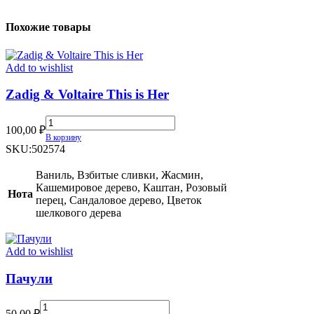
Похожие товары
Add to wishlist
Zadig & Voltaire This is Her
Zadig
100,00
₽
&
В корзину
Voltaire
SKU:
502574
This
is
Ваниль, Взбитые сливки, Жасмин,
Her
Кашемировое дерево, Каштан, Розовый
Нота
quantity
перец, Сандаловое дерево, Цветок
шелкового дерева
Add to wishlist
Пачули
Пачули
50,00
₽