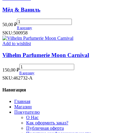
Мёд & Ваниль
Мёд
50,00
₽
&
В корзину
Ваниль
SKU:
500958
quantity
Add to wishlist
Vilhelm Parfumerie Moon Carnival
Vilhelm
150,00
₽
Parfumerie
В корзину
Moon
SKU:
462732-A
Carnival
quantity
Навигация
Главная
Магазин
Покупателю
О Нас
Как оформить заказ?
Публичная оферта