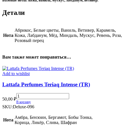
Базовые ноты: кожа, ваниль, мускус, лабданум, ветивер.
Детали
Абрикос, Белые цветы, Ваниль, Ветивер, Карамель,
Нота
Кожа, Лабданум, Мёд, Миндаль, Мускус, Ревень, Роза,
Розовый перец
Вам также может понравиться…
Add to wishlist
Lattafa Perfumes Teriaq Intense (TR)
Lattafa
50,00
₽
Perfumes
В корзину
Teriaq
SKU:
Deluxe-096
Intense
(TR)
Амбра, Бензоин, Бергамот, Бобы Тонка,
Нота
quantity
Корица, Ликёр, Слива, Шафран