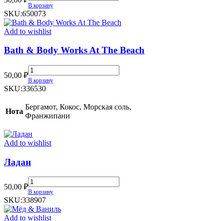
quantity
В корзину
SKU:
650073
Add to wishlist
Bath & Body Works At The Beach
Bath
50,00
₽
&
В корзину
Body
SKU:
336530
Works
At
Бергамот, Кокос, Морская соль,
Нота
The
Франжипани
Beach
quantity
Add to wishlist
Ладан
Ладан
50,00
₽
quantity
В корзину
SKU:
338907
Add to wishlist