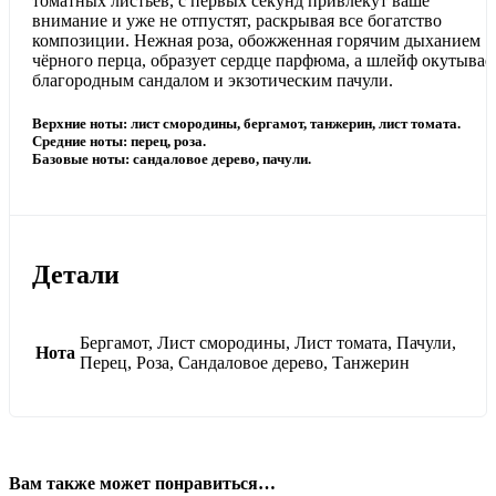
томатных листьев, с первых секунд привлекут ваше
внимание и уже не отпустят, раскрывая все богатство
композиции. Нежная роза, обожженная горячим дыханием
чёрного перца, образует сердце парфюма, а шлейф окутывае
благородным сандалом и экзотическим пачули.
Верхние ноты: лист смородины, бергамот, танжерин, лист томата.
Средние ноты: перец, роза.
Базовые ноты: сандаловое дерево, пачули.
Детали
Бергамот, Лист смородины, Лист томата, Пачули,
Нота
Перец, Роза, Сандаловое дерево, Танжерин
Вам также может понравиться…