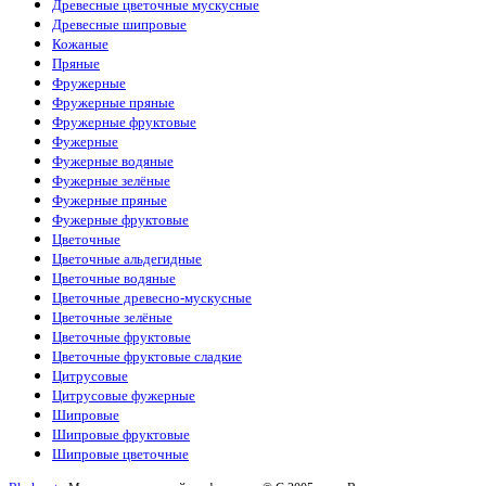
Древесные цветочные мускусные
Древесные шипровые
Кожаные
Пряные
Фружерные
Фружерные пряные
Фружерные фруктовые
Фужерные
Фужерные водяные
Фужерные зелёные
Фужерные пряные
Фужерные фруктовые
Цветочные
Цветочные альдегидные
Цветочные водяные
Цветочные древесно-мускусные
Цветочные зелёные
Цветочные фруктовые
Цветочные фруктовые сладкие
Цитрусовые
Цитрусовые фужерные
Шипровые
Шипровые фруктовые
Шипровые цветочные