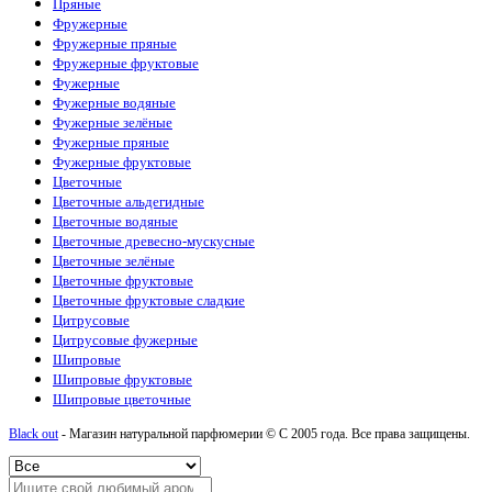
Пряные
Фружерные
Фружерные пряные
Фружерные фруктовые
Фужерные
Фужерные водяные
Фужерные зелёные
Фужерные пряные
Фужерные фруктовые
Цветочные
Цветочные альдегидные
Цветочные водяные
Цветочные древесно-мускусные
Цветочные зелёные
Цветочные фруктовые
Цветочные фруктовые сладкие
Цитрусовые
Цитрусовые фужерные
Шипровые
Шипровые фруктовые
Шипровые цветочные
Black out
- Магазин натуральной парфюмерии © С 2005 года. Все права защищены.