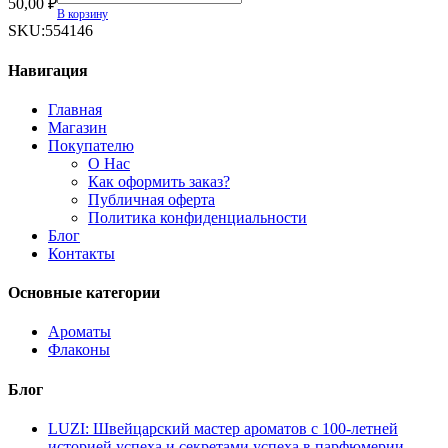
50,00
₽
&
В корзину
Корица
SKU:
554146
quantity
Навигация
Главная
Магазин
Покупателю
О Нас
Как оформить заказ?
Публичная оферта
Политика конфиденциальности
Блог
Контакты
Основные категории
Ароматы
Флаконы
Блог
LUZI: Швейцарский мастер ароматов с 100-летней
историей успеха и секретами успеха в парфюмерии