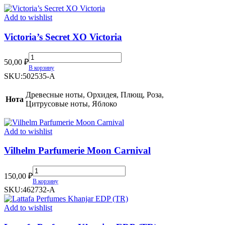
Add to wishlist
Victoria’s Secret XO Victoria
Victoria’s
50,00
₽
Secret
В корзину
XO
SKU:
502535-A
Victoria
quantity
Древесные ноты, Орхидея, Плющ, Роза,
Нота
Цитрусовые ноты, Яблоко
Add to wishlist
Vilhelm Parfumerie Moon Carnival
Vilhelm
150,00
₽
Parfumerie
В корзину
Moon
SKU:
462732-A
Carnival
quantity
Add to wishlist