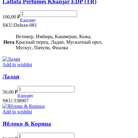
Lattafa Perfumes Khanjar EDP (TR)
Lattafa
100,00
₽
Perfumes
В корзину
Khanjar
SKU:
Deluxe-081
EDP
(TR)
Ветивер, Имбирь, Кашмеран, Кожа,
quantity
Нота
Красный перец, Ладан, Мускатный орех,
Мускус, Пачули, Фиалка
Add to wishlist
Ладан
Ладан
50,00
₽
quantity
В корзину
SKU:
338907
Add to wishlist
Яблоко & Корица
Яблоко