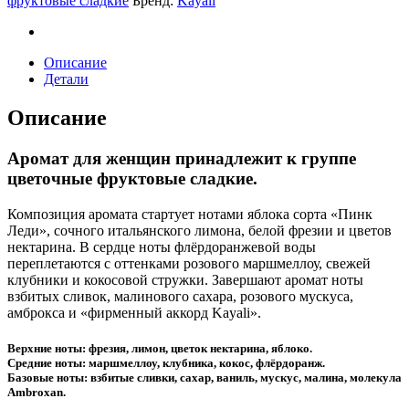
фруктовые сладкие
Бренд:
Kayali
81
quantity
Описание
Детали
Описание
Аромат для женщин принадлежит к группе
цветочные фруктовые сладкие.
Композиция аромата стартует нотами яблока сорта «Пинк
Леди», сочного итальянского лимона, белой фрезии и цветов
нектарина. В сердце ноты флёрдоранжевой воды
переплетаются с оттенками розового маршмеллоу, свежей
клубники и кокосовой стружки. Завершают аромат ноты
взбитых сливок, малинового сахара, розового мускуса,
амброкса и «фирменный аккорд Kayali».
Верхние ноты: фрезия, лимон, цветок нектарина, яблоко.
Средние ноты: маршмеллоу, клубника, кокос, флёрдоранж.
Базовые ноты: взбитые сливки, сахар, ваниль, мускус, малина, молекула
Ambroxan.