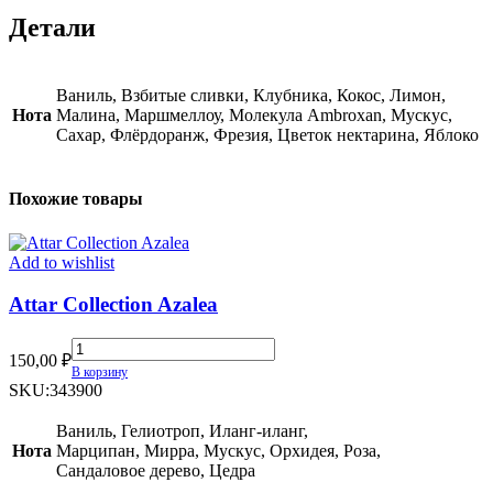
Детали
Ваниль, Взбитые сливки, Клубника, Кокос, Лимон,
Нота
Малина, Маршмеллоу, Молекула Ambroxan, Мускус,
Сахар, Флёрдоранж, Фрезия, Цветок нектарина, Яблоко
Похожие товары
Add to wishlist
Attar Collection Azalea
Attar
150,00
₽
Collection
В корзину
Azalea
SKU:
343900
quantity
Ваниль, Гелиотроп, Иланг-иланг,
Нота
Марципан, Мирра, Мускус, Орхидея, Роза,
Сандаловое дерево, Цедра