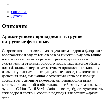
quantity
Описание
Детали
Описание
Аромат унисекс принадлежит к группе
цитрусовые фужерные.
Современное и неповторимое звучание мандарина будоражит
воображение и задаёт тон благодаря изысканному сочетанию
нот сладких и кислых красных фруктов, дополненных
экзотическим оттенком розового перца. Травянистые тёплые
ноты базилика с перечным оттенком привносят неожиданную
изюминку в динамичные цитрусовые аккорды. Утончённая
древесная нота, смешанная с оттенками клевера и корицы,
соседствует с дымным аккордом, напоминающим запах
костра. Долговечный и обволакивающий, этот аромат ласкает
чувства. С Lime Basil & Mandarin вы всегда будете чувствовать
себя бодро и свежо. Особенно подходит для летних жарких
дней.