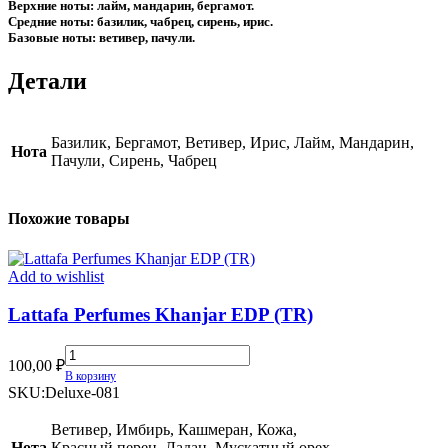
Верхние ноты: лайм, мандарин, бергамот.
Средние ноты: базилик, чабрец, сирень, ирис.
Базовые ноты: ветивер, пачули.
Детали
Базилик, Бергамот, Ветивер, Ирис, Лайм, Мандарин,
Нота
Пачули, Сирень, Чабрец
Похожие товары
Add to wishlist
Lattafa Perfumes Khanjar EDP (TR)
Lattafa
100,00
₽
Perfumes
В корзину
Khanjar
SKU:
Deluxe-081
EDP
(TR)
Ветивер, Имбирь, Кашмеран, Кожа,
quantity
Нота
Красный перец, Ладан, Мускатный орех,