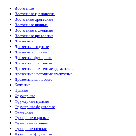
Восточные
Восточные гурманские
Восточные древесные
Восточные пряные
Восточные фужерные
Восточные цветочные
Древесные
Древесные водяные
Древесные пряные
Древесные фужерные
Древесные цветочные
Древесные цветочные гурманские
Древесные цветочные мускусные
Древесные шипровые
Кожаные
Пряные
Фружерные
Фружерные пряные
Фружерные фруктовые
Фужерные
Фужерные водяные
Фужерные зелёные
Фужерные пряные
Фужерные фруктовые