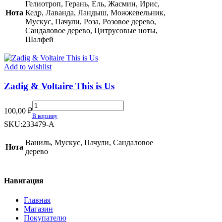
Гелиотроп, Герань, Ель, Жасмин, Ирис,
Нота
Кедр, Лаванда, Ландыш, Можжевельник,
Мускус, Пачули, Роза, Розовое дерево,
Сандаловое дерево, Цитрусовые ноты,
Шалфей
Add to wishlist
Zadig & Voltaire This is Us
Zadig
100,00
₽
&
В корзину
Voltaire
SKU:
233479-A
This
is
Ваниль, Мускус, Пачули, Сандаловое
Нота
Us
дерево
quantity
Навигация
Главная
Магазин
Покупателю