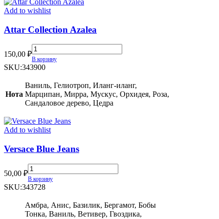
Add to wishlist
Attar Collection Azalea
Attar
150,00
₽
Collection
В корзину
Azalea
SKU:
343900
quantity
Ваниль, Гелиотроп, Иланг-иланг,
Нота
Марципан, Мирра, Мускус, Орхидея, Роза,
Сандаловое дерево, Цедра
Add to wishlist
Versace Blue Jeans
Versace
50,00
₽
Blue
В корзину
Jeans
SKU:
343728
quantity
Амбра, Анис, Базилик, Бергамот, Бобы
Тонка, Ваниль, Ветивер, Гвоздика,