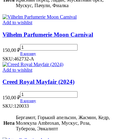
Мускус, Пачули, Фиалка
Add to wishlist
Vilhelm Parfumerie Moon Carnival
Vilhelm
150,00
₽
Parfumerie
В корзину
Moon
SKU:
462732-A
Carnival
quantity
Add to wishlist
Creed Royal Mayfair (2024)
Creed
150,00
₽
Royal
В корзину
Mayfair
SKU:
120033
(2024)
quantity
Бергамот, Горький апельсин, Жасмин, Кедр,
Нота
Молекула Ambroxan, Мускус, Роза,
Тубероза, Эвкалипт