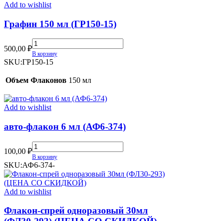
Add to wishlist
Графин 150 мл (ГР150-15)
Графин
500,00
₽
150
В корзину
мл
SKU:
ГР150-15
(ГР150-
15)
Объем Флаконов
150 мл
quantity
Add to wishlist
авто-флакон 6 мл (АФ6-374)
авто-
100,00
₽
флакон
В корзину
6
SKU:
АФ6-374-
мл
(АФ6-
374)
Add to wishlist
quantity
Флакон-спрей одноразовый 30мл