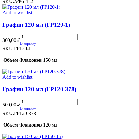
6
SKU:
АФ6-412
мл
(АФ6-
Add to wishlist
412)
quantity
Графин 120 мл (ГР120-1)
Графин
300,00
₽
120
В корзину
мл
SKU:
ГР120-1
(ГР120-
1)
Объем Флаконов
150 мл
quantity
Add to wishlist
Графин 120 мл (ГР120-378)
Графин
500,00
₽
120
В корзину
мл
SKU:
ГР120-378
(ГР120-
378)
Объем Флаконов
120 мл
quantity