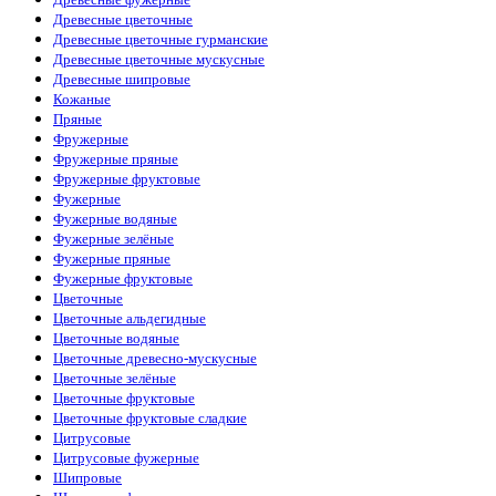
Древесные цветочные
Древесные цветочные гурманские
Древесные цветочные мускусные
Древесные шипровые
Кожаные
Пряные
Фружерные
Фружерные пряные
Фружерные фруктовые
Фужерные
Фужерные водяные
Фужерные зелёные
Фужерные пряные
Фужерные фруктовые
Цветочные
Цветочные альдегидные
Цветочные водяные
Цветочные древесно-мускусные
Цветочные зелёные
Цветочные фруктовые
Цветочные фруктовые сладкие
Цитрусовые
Цитрусовые фужерные
Шипровые