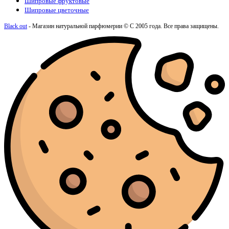
Шипровые фруктовые
Шипровые цветочные
Black out
- Магазин натуральной парфюмерии © С 2005 года. Все права защищены.