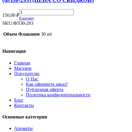
(ФЛ30-293) (ЦЕНА СО СКИДКОЙ)
Флакон-
150,00
₽
спрей
В корзину
одноразовый
SKU:
ФЛ30-293
30мл
(ФЛ30-
Объем Флаконов
30 ml
293)
(ЦЕНА
СО
Навигация
СКИДКОЙ)
quantity
Главная
Магазин
Покупателю
О Нас
Как оформить заказ?
Публичная оферта
Политика конфиденциальности
Блог
Контакты
Основные категории
Ароматы