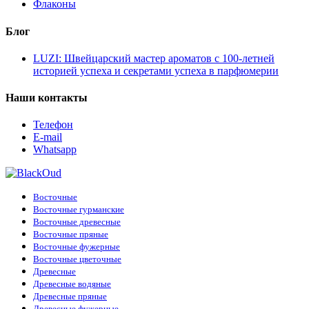
Флаконы
Блог
LUZI: Швейцарский мастер ароматов с 100-летней
историей успеха и секретами успеха в парфюмерии
Наши контакты
Телефон
E-mail
Whatsapp
Восточные
Восточные гурманские
Восточные древесные
Восточные пряные
Восточные фужерные
Восточные цветочные
Древесные
Древесные водяные
Древесные пряные
Древесные фужерные