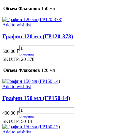
(ГР120-
1)
Объем Флаконов
150 мл
quantity
Add to wishlist
Графин 120 мл (ГР120-378)
Графин
500,00
₽
120
В корзину
мл
SKU:
ГР120-378
(ГР120-
378)
Объем Флаконов
120 мл
quantity
Add to wishlist
Графин 150 мл (ГР150-14)
Графин
400,00
₽
150
В корзину
мл
SKU:
ГР150-14
(ГР150-
14)
Add to wishlist