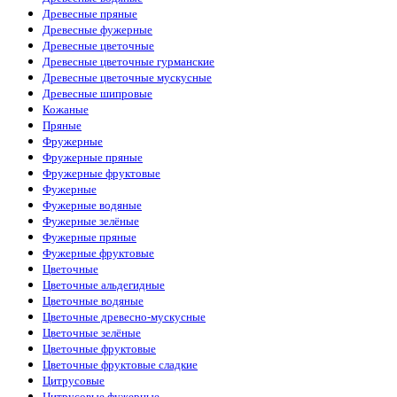
Древесные пряные
Древесные фужерные
Древесные цветочные
Древесные цветочные гурманские
Древесные цветочные мускусные
Древесные шипровые
Кожаные
Пряные
Фружерные
Фружерные пряные
Фружерные фруктовые
Фужерные
Фужерные водяные
Фужерные зелёные
Фужерные пряные
Фужерные фруктовые
Цветочные
Цветочные альдегидные
Цветочные водяные
Цветочные древесно-мускусные
Цветочные зелёные
Цветочные фруктовые
Цветочные фруктовые сладкие
Цитрусовые
Цитрусовые фужерные