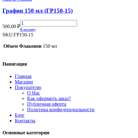
quantity
Графин 150 мл (ГР150-15)
Графин
500,00
₽
150
В корзину
мл
SKU:
ГР150-15
(ГР150-
15)
Объем Флаконов
150 мл
quantity
Навигация
Главная
Магазин
Покупателю
О Нас
Как оформить заказ?
Публичная оферта
Политика конфиденциальности
Блог
Контакты
Основные категории