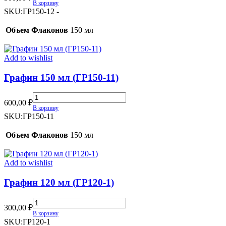
150
В корзину
мл
SKU:
ГР150-12 -
(ГР150-
12)
Объем Флаконов
150 мл
quantity
Add to wishlist
Графин 150 мл (ГР150-11)
Графин
600,00
₽
150
В корзину
мл
SKU:
ГР150-11
(ГР150-
11)
Объем Флаконов
150 мл
quantity
Add to wishlist
Графин 120 мл (ГР120-1)
Графин
300,00
₽
120
В корзину
мл
SKU:
ГР120-1