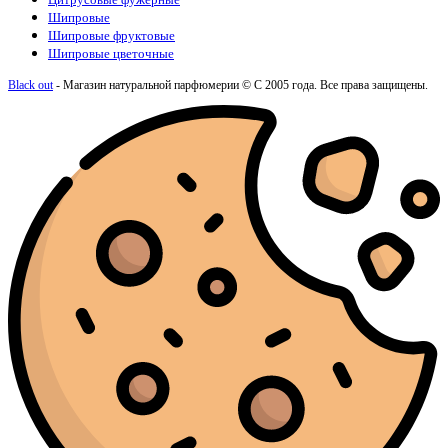
Шипровые
Шипровые фруктовые
Шипровые цветочные
Black out
- Магазин натуральной парфюмерии © С 2005 года. Все права защищены.