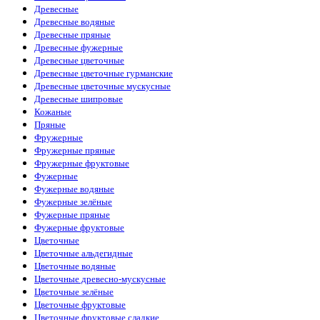
Древесные
Древесные водяные
Древесные пряные
Древесные фужерные
Древесные цветочные
Древесные цветочные гурманские
Древесные цветочные мускусные
Древесные шипровые
Кожаные
Пряные
Фружерные
Фружерные пряные
Фружерные фруктовые
Фужерные
Фужерные водяные
Фужерные зелёные
Фужерные пряные
Фужерные фруктовые
Цветочные
Цветочные альдегидные
Цветочные водяные
Цветочные древесно-мускусные
Цветочные зелёные
Цветочные фруктовые
Цветочные фруктовые сладкие