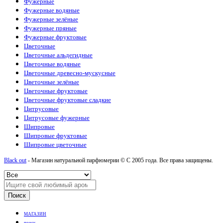
Фужерные
Фужерные водяные
Фужерные зелёные
Фужерные пряные
Фужерные фруктовые
Цветочные
Цветочные альдегидные
Цветочные водяные
Цветочные древесно-мускусные
Цветочные зелёные
Цветочные фруктовые
Цветочные фруктовые сладкие
Цитрусовые
Цитрусовые фужерные
Шипровые
Шипровые фруктовые
Шипровые цветочные
Black out
- Магазин натуральной парфюмерии © С 2005 года. Все права защищены.
Поиск
МАГАЗИН