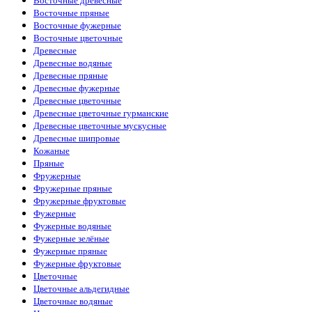
Восточные древесные
Восточные пряные
Восточные фужерные
Восточные цветочные
Древесные
Древесные водяные
Древесные пряные
Древесные фужерные
Древесные цветочные
Древесные цветочные гурманские
Древесные цветочные мускусные
Древесные шипровые
Кожаные
Пряные
Фружерные
Фружерные пряные
Фружерные фруктовые
Фужерные
Фужерные водяные
Фужерные зелёные
Фужерные пряные
Фужерные фруктовые
Цветочные
Цветочные альдегидные
Цветочные водяные