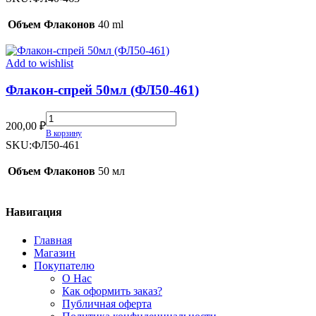
(ФЛ40-
463)
Объем Флаконов
40 ml
quantity
Add to wishlist
Флакон-спрей 50мл (ФЛ50-461)
Флакон-
200,00
₽
спрей
В корзину
50мл
SKU:
ФЛ50-461
(ФЛ50-
461)
Объем Флаконов
50 мл
quantity
Навигация
Главная
Магазин
Покупателю
О Нас
Как оформить заказ?
Публичная оферта