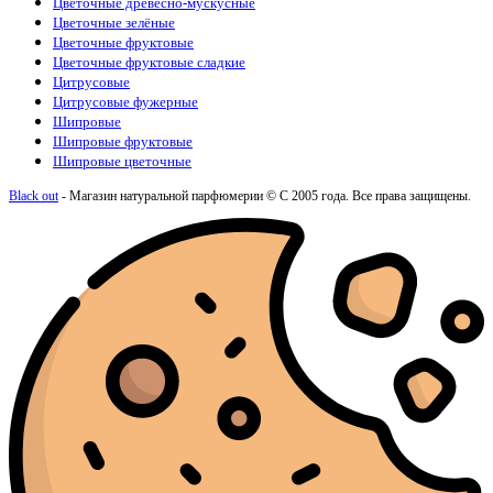
Цветочные древесно-мускусные
Цветочные зелёные
Цветочные фруктовые
Цветочные фруктовые сладкие
Цитрусовые
Цитрусовые фужерные
Шипровые
Шипровые фруктовые
Шипровые цветочные
Black out
- Магазин натуральной парфюмерии © С 2005 года. Все права защищены.