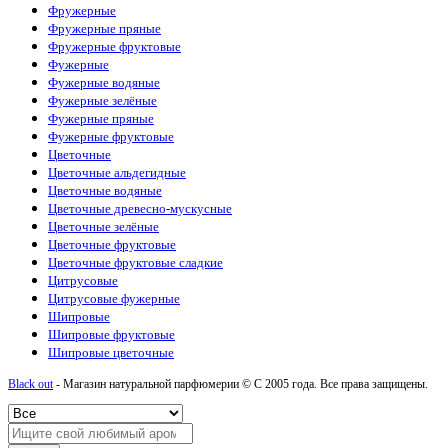
Фружерные
Фружерные пряные
Фружерные фруктовые
Фужерные
Фужерные водяные
Фужерные зелёные
Фужерные пряные
Фужерные фруктовые
Цветочные
Цветочные альдегидные
Цветочные водяные
Цветочные древесно-мускусные
Цветочные зелёные
Цветочные фруктовые
Цветочные фруктовые сладкие
Цитрусовые
Цитрусовые фужерные
Шипровые
Шипровые фруктовые
Шипровые цветочные
Black out
- Магазин натуральной парфюмерии © С 2005 года. Все права защищены.