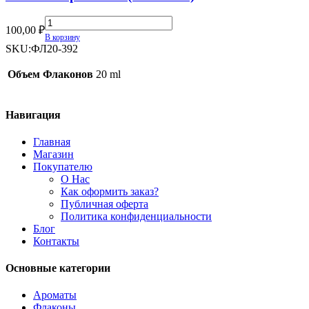
СКИДКОЙ)
quantity
Флакон-
100,00
₽
спрей
В корзину
20мл
SKU:
ФЛ20-392
(ФЛ20-
392)
Объем Флаконов
20 ml
quantity
Навигация
Главная
Магазин
Покупателю
О Нас
Как оформить заказ?
Публичная оферта
Политика конфиденциальности
Блог
Контакты
Основные категории
Ароматы
Флаконы