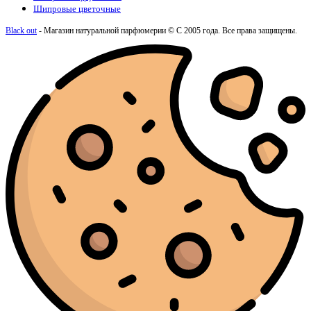
Шипровые цветочные
Black out
- Магазин натуральной парфюмерии © С 2005 года. Все права защищены.