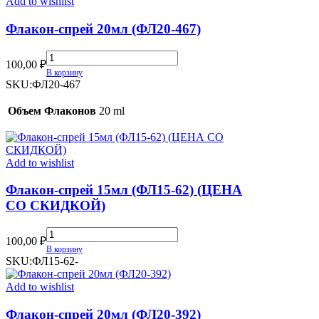
Add to wishlist
(ЦЕНА
СО
Флакон-спрей 20мл (ФЛ20-467)
СКИДКОЙ)
quantity
Флакон-
100,00
₽
спрей
В корзину
20мл
SKU:
ФЛ20-467
(ФЛ20-
467)
Объем Флаконов
20 ml
quantity
Add to wishlist
Флакон-спрей 15мл (ФЛ15-62) (ЦЕНА
СО СКИДКОЙ)
Флакон-
100,00
₽
спрей
В корзину
15мл
SKU:
ФЛ15-62-
(ФЛ15-
62)
Add to wishlist
(ЦЕНА
СО
Флакон-спрей 20мл (ФЛ20-392)