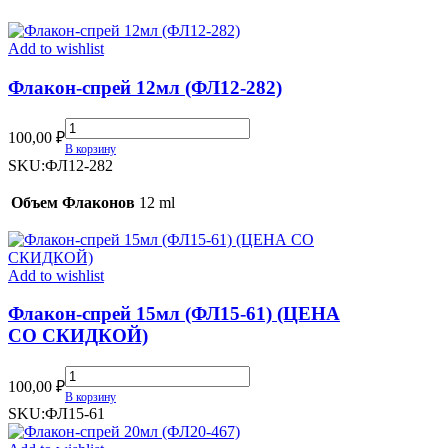
quantity
Add to wishlist
Флакон-спрей 12мл (ФЛ12-282)
Флакон-
100,00
₽
спрей
В корзину
12мл
SKU:
ФЛ12-282
(ФЛ12-
282)
Объем Флаконов
12 ml
quantity
Add to wishlist
Флакон-спрей 15мл (ФЛ15-61) (ЦЕНА
СО СКИДКОЙ)
Флакон-
100,00
₽
спрей
В корзину
15мл
SKU:
ФЛ15-61
(ФЛ15-
61)