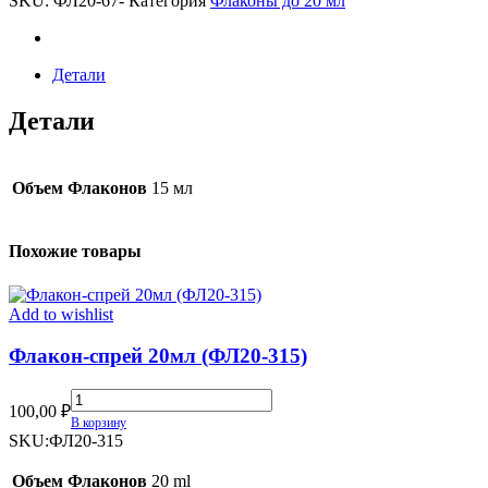
SKU:
ФЛ20-67-
Категория
Флаконы до 20 мл
67)
quantity
Детали
Детали
Объем Флаконов
15 мл
Похожие товары
Add to wishlist
Флакон-спрей 20мл (ФЛ20-315)
Флакон-
100,00
₽
спрей
В корзину
20мл
SKU:
ФЛ20-315
(ФЛ20-
315)
Объем Флаконов
20 ml