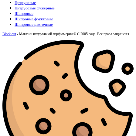
Цитрусовые
Цитрусовые фужерные
Шипровые
Шипровые фруктовые
Шипровые цветочные
Black out
- Магазин натуральной парфюмерии © С 2005 года. Все права защищены.