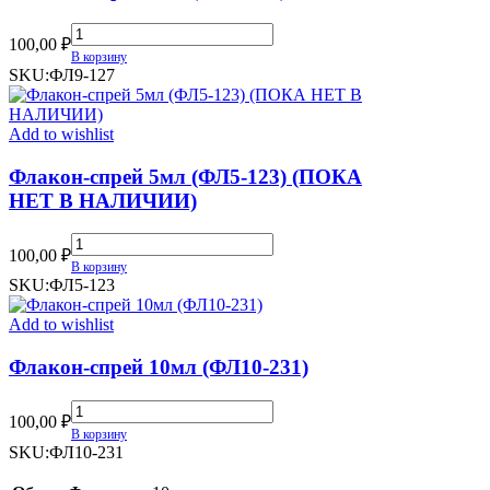
Флакон-
100,00
₽
спрей
В корзину
9мл
SKU:
ФЛ9-127
(ФЛ9-
127)
quantity
Add to wishlist
Флакон-спрей 5мл (ФЛ5-123) (ПОКА
НЕТ В НАЛИЧИИ)
Флакон-
100,00
₽
спрей
В корзину
5мл
SKU:
ФЛ5-123
(ФЛ5-
123)
Add to wishlist
(ПОКА
НЕТ
Флакон-спрей 10мл (ФЛ10-231)
В
НАЛИЧИИ)
Флакон-
quantity
100,00
₽
спрей
В корзину
10мл
SKU:
ФЛ10-231
(ФЛ10-
231)