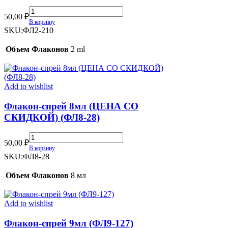
Флакон-
50,00
₽
спрей
В корзину
2мл
SKU:
ФЛ2-210
(ФЛ2-
210)
Объем Флаконов
2 ml
quantity
Add to wishlist
Флакон-спрей 8мл (ЦЕНА СО
СКИДКОЙ) (ФЛ8-28)
Флакон-
50,00
₽
спрей
В корзину
8мл
SKU:
ФЛ8-28
(ЦЕНА
СО
Объем Флаконов
8 мл
СКИДКОЙ)
(ФЛ8-
28)
Add to wishlist
quantity
Флакон-спрей 9мл (ФЛ9-127)