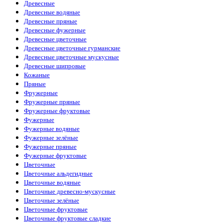
Древесные
Древесные водяные
Древесные пряные
Древесные фужерные
Древесные цветочные
Древесные цветочные гурманские
Древесные цветочные мускусные
Древесные шипровые
Кожаные
Пряные
Фружерные
Фружерные пряные
Фружерные фруктовые
Фужерные
Фужерные водяные
Фужерные зелёные
Фужерные пряные
Фужерные фруктовые
Цветочные
Цветочные альдегидные
Цветочные водяные
Цветочные древесно-мускусные
Цветочные зелёные
Цветочные фруктовые
Цветочные фруктовые сладкие