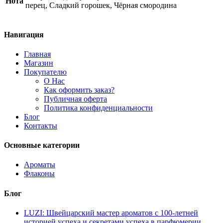
Нота
quantity
перец, Сладкий горошек, Чёрная смородина
Навигация
Главная
Магазин
Покупателю
О Нас
Как оформить заказ?
Публичная оферта
Политика конфиденциальности
Блог
Контакты
Основные категории
Ароматы
Флаконы
Блог
LUZI: Швейцарский мастер ароматов с 100-летней
историей успеха и секретами успеха в парфюмерии