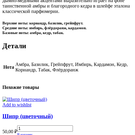
дымно-медовыми акцентами выразительно играет на фоне
таинственной амбры и благородного кедра в шлейфе эталона
классической парфюмерии.
Верхние ноты: кориандр, базилик, грейпфрут.
Средние ноты: имбирь, флёрдоранж, кардамон.
Базовые ноты: амбра, кедр, табак.
Детали
Амбра, Базилик, Грейпфрут, Имбирь, Кардамон, Кедр,
Нота
Кориандр, Табак, Флёрдоранж
Похожие товары
Add to wishlist
Шипр (цветочный)
Шипр
50,00
₽
(цветочный)
В корзину