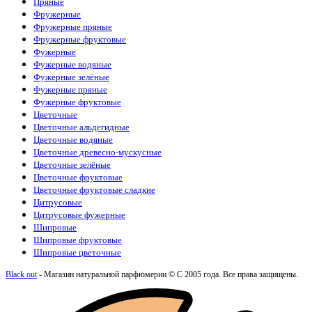
Пряные
Фружерные
Фружерные пряные
Фружерные фруктовые
Фужерные
Фужерные водяные
Фужерные зелёные
Фужерные пряные
Фужерные фруктовые
Цветочные
Цветочные альдегидные
Цветочные водяные
Цветочные древесно-мускусные
Цветочные зелёные
Цветочные фруктовые
Цветочные фруктовые сладкие
Цитрусовые
Цитрусовые фужерные
Шипровые
Шипровые фруктовые
Шипровые цветочные
Black out
- Магазин натуральной парфюмерии © С 2005 года. Все права защищены.