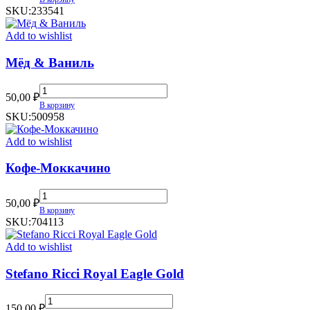
quantity
SKU:
233541
Add to wishlist
Мёд & Ваниль
Мёд
50,00
₽
&
В корзину
Ваниль
SKU:
500958
quantity
Add to wishlist
Кофе-Моккачино
Кофе-
50,00
₽
Моккачино
В корзину
quantity
SKU:
704113
Add to wishlist
Stefano Ricci Royal Eagle Gold
Stefano
150,00
₽