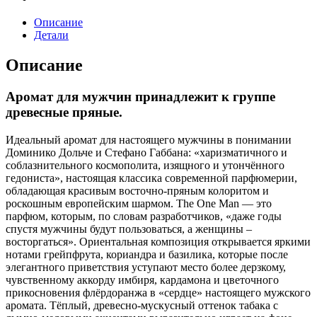
Описание
Детали
Описание
Аромат для мужчин принадлежит к группе
древесные пряные.
Идеальный аромат для настоящего мужчины в понимании
Доминико Дольче и Стефано Габбана: «харизматичного и
соблазнительного космополита, изящного и утончённого
гедониста», настоящая классика современной парфюмерии,
обладающая красивым восточно-пряным колоритом и
роскошным европейским шармом. The One Man — это
парфюм, которым, по словам разработчиков, «даже годы
спустя мужчины будут пользоваться, а женщины –
восторгаться». Ориентальная композиция открывается яркими
нотами грейпфрута, кориандра и базилика, которые после
элегантного приветствия уступают место более дерзкому,
чувственному аккорду имбиря, кардамона и цветочного
прикосновения флёрдоранжа в «сердце» настоящего мужского
аромата. Тёплый, древесно-мускусный оттенок табака с