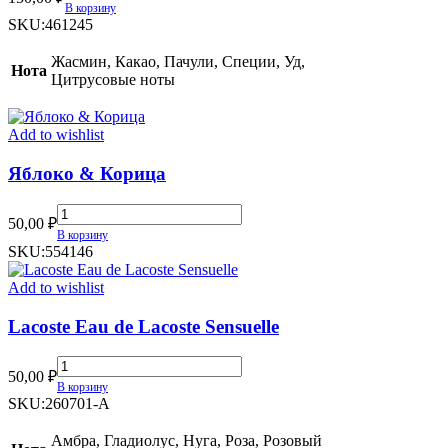
Ricci
В корзину
Royal
SKU:
461245
Eagle
Gold
Жасмин, Какао, Пачули, Специи, Уд,
Нота
quantity
Цитрусовые ноты
Add to wishlist
Яблоко & Корица
Яблоко
50,00
₽
&
В корзину
Корица
SKU:
554146
quantity
Add to wishlist
Lacoste Eau de Lacoste Sensuelle
Lacoste
50,00
₽
Eau
В корзину
de
SKU:
260701-A
Lacoste
Sensuelle
Амбра, Гладиолус, Нуга, Роза, Розовый