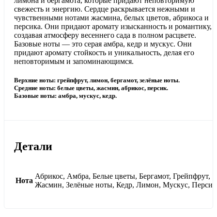
лимона и бергамота, которые придают неповторимую
свежесть и энергию. Сердце раскрывается нежными и
чувственными нотами жасмина, белых цветов, абрикоса и
персика. Они придают аромату изысканность и романтику,
создавая атмосферу весеннего сада в полном расцвете.
Базовые ноты — это серая амбра, кедр и мускус. Они
придают аромату стойкость и уникальность, делая его
неповторимым и запоминающимся.
Верхние ноты: грейпфрут, лимон, бергамот, зелёные ноты.
Средние ноты: белые цветы, жасмин, абрикос, персик.
Базовые ноты: амбра, мускус, кедр.
Детали
Абрикос, Амбра, Белые цветы, Бергамот, Грейпфрут,
Нота
Жасмин, Зелёные ноты, Кедр, Лимон, Мускус, Персик