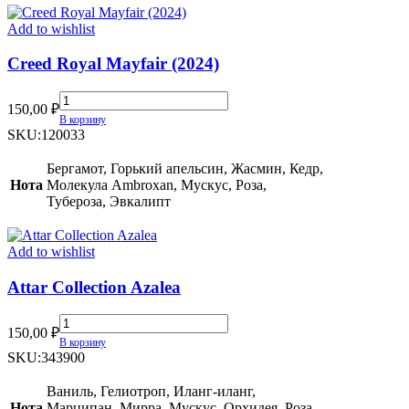
Add to wishlist
Creed Royal Mayfair (2024)
Creed
150,00
₽
Royal
В корзину
Mayfair
SKU:
120033
(2024)
quantity
Бергамот, Горький апельсин, Жасмин, Кедр,
Нота
Молекула Ambroxan, Мускус, Роза,
Тубероза, Эвкалипт
Add to wishlist
Attar Collection Azalea
Attar
150,00
₽
Collection
В корзину
Azalea
SKU:
343900
quantity
Ваниль, Гелиотроп, Иланг-иланг,
Нота
Марципан, Мирра, Мускус, Орхидея, Роза,