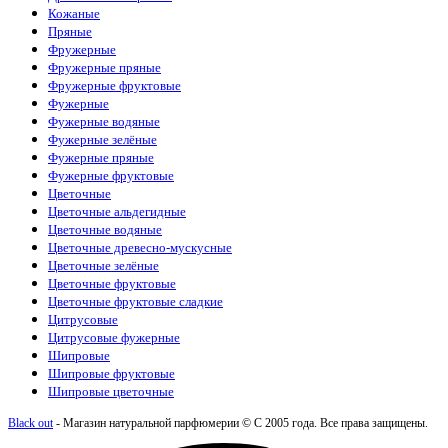
Кожаные
Пряные
Фружерные
Фружерные пряные
Фружерные фруктовые
Фужерные
Фужерные водяные
Фужерные зелёные
Фужерные пряные
Фужерные фруктовые
Цветочные
Цветочные альдегидные
Цветочные водяные
Цветочные древесно-мускусные
Цветочные зелёные
Цветочные фруктовые
Цветочные фруктовые сладкие
Цитрусовые
Цитрусовые фужерные
Шипровые
Шипровые фруктовые
Шипровые цветочные
Black out
- Магазин натуральной парфюмерии © С 2005 года. Все права защищены.