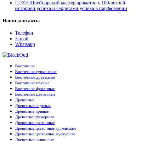
LUZI: Швейцарский мастер ароматов с 100-летней
историей успеха и секретами успеха в парфюмерии
Наши контакты
Телефон
E-mail
Whatsapp
Восточные
Восточные гурманские
Восточные древесные
Восточные пряные
Восточные фужерные
Восточные цветочные
Древесные
Древесные водяные
Древесные пряные
Древесные фужерные
Древесные цветочные
Древесные цветочные гурманские
Древесные цветочные мускусные
Древесные шипровые