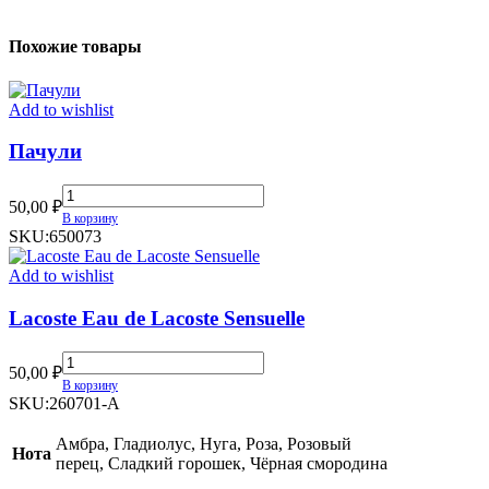
Похожие товары
Add to wishlist
Пачули
Пачули
50,00
₽
quantity
В корзину
SKU:
650073
Add to wishlist
Lacoste Eau de Lacoste Sensuelle
Lacoste
50,00
₽
Eau
В корзину
de
SKU:
260701-A
Lacoste
Sensuelle
Амбра, Гладиолус, Нуга, Роза, Розовый
Нота
quantity
перец, Сладкий горошек, Чёрная смородина