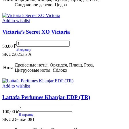
Сандаловое дерево, Цедра
Add to wishlist
Victoria’s Secret XO Victoria
Victoria’s
50,00
₽
Secret
В корзину
XO
SKU:
502535-A
Victoria
quantity
Древесные ноты, Орхидея, Плющ, Роза,
Нота
Цитрусовые ноты, Яблоко
Add to wishlist
Lattafa Perfumes Khanjar EDP (TR)
Lattafa
100,00
₽
Perfumes
В корзину
Khanjar
SKU:
Deluxe-081
EDP
(TR)