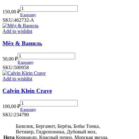
Vilhelm
150,00
₽
Parfumerie
В корзину
Moon
SKU:
462732-A
Carnival
quantity
Add to wishlist
Мёд & Ваниль
Мёд
50,00
₽
&
В корзину
Ваниль
SKU:
500958
quantity
Add to wishlist
Calvin Klein Crave
Calvin
100,00
₽
Klein
В корзину
Crave
SKU:
234790
quantity
Базилик, Бергамот, Берёза, Бобы Тонка,
Ветивер, Гидропоника, Дубовый мох,
Нота
Кориандр, Красный перец, Морская звезда,