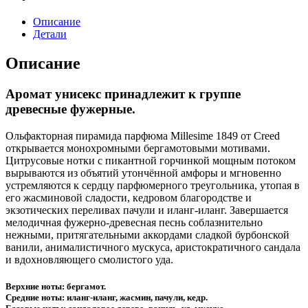
Описание
Детали
Описание
Аромат унисекс принадлежит к группе
древесные фужерные.
Ольфакторная пирамида парфюма Millesime 1849 от Creed
открывается монохромными бергамотовыми мотивами.
Цитрусовые нотки с пикантной горчинкой мощным потоком
вырываются из объятий утончённой амфоры и мгновенно
устремляются к сердцу парфюмерного треугольника, утопая в
его жасминовой сладости, кедровом благородстве и
экзотических переливах пачули и иланг-иланг. Завершается
мелодичная фужерно-древесная песнь соблазнительно
нежными, притягательными аккордами сладкой бурбонской
ванили, анималистичного мускуса, аристократичного сандала
и вдохновляющего смолистого уда.
Верхние ноты: бергамот.
Средние ноты: иланг-иланг, жасмин, пачули, кедр.