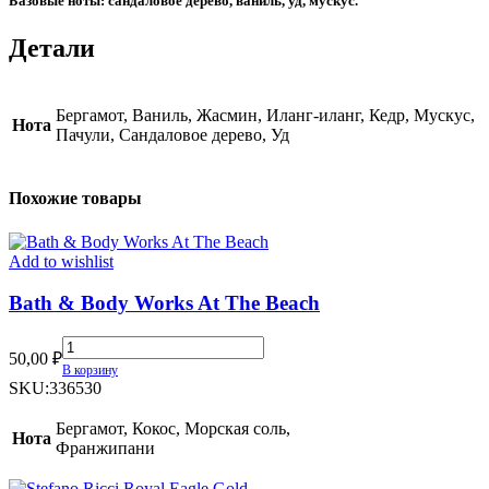
Базовые ноты: сандаловое дерево, ваниль, уд, мускус.
Детали
Бергамот, Ваниль, Жасмин, Иланг-иланг, Кедр, Мускус,
Нота
Пачули, Сандаловое дерево, Уд
Похожие товары
Add to wishlist
Bath & Body Works At The Beach
Bath
50,00
₽
&
В корзину
Body
SKU:
336530
Works
At
Бергамот, Кокос, Морская соль,
Нота
The
Франжипани
Beach
quantity