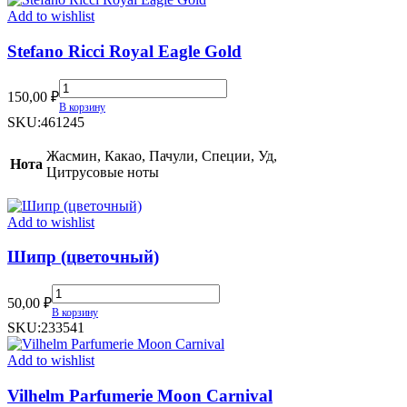
Add to wishlist
Stefano Ricci Royal Eagle Gold
Stefano
150,00
₽
Ricci
В корзину
Royal
SKU:
461245
Eagle
Gold
Жасмин, Какао, Пачули, Специи, Уд,
Нота
quantity
Цитрусовые ноты
Add to wishlist
Шипр (цветочный)
Шипр
50,00
₽
(цветочный)
В корзину
quantity
SKU:
233541
Add to wishlist
Vilhelm Parfumerie Moon Carnival