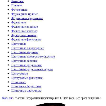
Кожаные
Пряные
Фружерные
Фружерные пряные
Фружерные фруктовые
Фужерные
Фужерные водяные
Фужерные зелёные
Фужерные пряные
Фужерные фруктовые
Цветочные
Цветочные альдегидные
Цветочные водяные
Цветочные древесно-мускусные
Цветочные зелёные
Цветочные фруктовые
Цветочные фруктовые сладкие
Цитрусовые
Цитрусовые фужерные
Шипровые
Шипровые фруктовые
Шипровые цветочные
Black out
- Магазин натуральной парфюмерии © С 2005 года. Все права защищены.