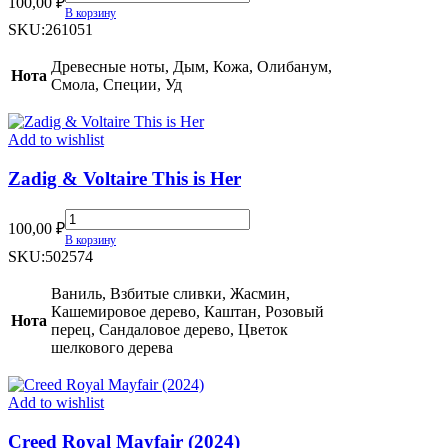
100,00
₽
Black
В корзину
Incense
SKU:
261051
Malaki
quantity
Древесные ноты, Дым, Кожа, Олибанум,
Нота
Смола, Специи, Уд
Add to wishlist
Zadig & Voltaire This is Her
Zadig
100,00
₽
&
В корзину
Voltaire
SKU:
502574
This
is
Ваниль, Взбитые сливки, Жасмин,
Her
Кашемировое дерево, Каштан, Розовый
Нота
quantity
перец, Сандаловое дерево, Цветок
шелкового дерева
Add to wishlist
Creed Royal Mayfair (2024)