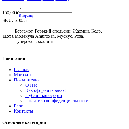
Creed
150,00
₽
Royal
В корзину
Mayfair
SKU:
120033
(2024)
quantity
Бергамот, Горький апельсин, Жасмин, Кедр,
Нота
Молекула Ambroxan, Мускус, Роза,
Тубероза, Эвкалипт
Навигация
Главная
Магазин
Покупателю
О Нас
Как оформить заказ?
Публичная оферта
Политика конфиденциальности
Блог
Контакты
Основные категории