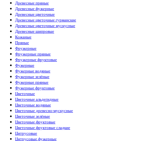
Древесные пряные
Древесные фужерные
Древесные цветочные
Древесные цветочные гурманские
Древесные цветочные мускусные
Древесные шипровые
Кожаные
Пряные
Фружерные
Фружерные пряные
Фружерные фруктовые
Фужерные
Фужерные водяные
Фужерные зелёные
Фужерные пряные
Фужерные фруктовые
Цветочные
Цветочные альдегидные
Цветочные водяные
Цветочные древесно-мускусные
Цветочные зелёные
Цветочные фруктовые
Цветочные фруктовые сладкие
Цитрусовые
Цитрусовые фужерные