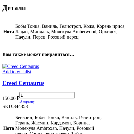
Детали
Бобы Тонка, Ваниль, Гелиотроп, Кожа, Корень ириса,
Нота
Ладан, Миндаль, Молекула Amberwood, Орхидея,
Пачули, Перец, Розовый перец
Вам также может понравиться…
Add to wishlist
Creed Centaurus
Creed
150,00
₽
Centaurus
В корзину
quantity
SKU:
344358
Бензоин, Бобы Тонка, Ваниль, Гелиотроп,
Герань, Жасмин, Кардамон, Корица,
Нота
Молекула Ambroxan, Пачули, Розовый
перец, Сандаловое дерево, Табак,