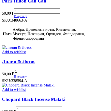
Paris Hilton Can Can
Paris
50,00
₽
Hilton
В корзину
Can
SKU:
348663-A
Can
quantity
Амбра, Древесные ноты, Клементин,
Нота
Мускус, Нектарин, Орхидея, Флёрдоранж,
Чёрная смородина
Add to wishlist
Лилия & Лотос
Лилия
50,00
₽
&
В корзину
Лотос
SKU:
338594-А
quantity
Add to wishlist
Chopard Black Incense Malaki
Chopard