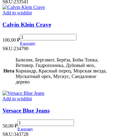
quantity
SKU:
233541
Add to wishlist
Calvin Klein Crave
Calvin
100,00
₽
Klein
В корзину
Crave
SKU:
234790
quantity
Базилик, Бергамот, Берёза, Бобы Тонка,
Ветивер, Гидропоника, Дубовый мох,
Нота
Кориандр, Красный перец, Морская звезда,
Мускатный орех, Мускус, Сандаловое
дерево
Add to wishlist
Versace Blue Jeans
Versace
50,00
₽
Blue
В корзину
Jeans
SKU:
343728