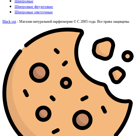
Шипровые
Шипровые фруктовые
Шипровые цветочные
Black out
- Магазин натуральной парфюмерии © С 2005 года. Все права защищены.