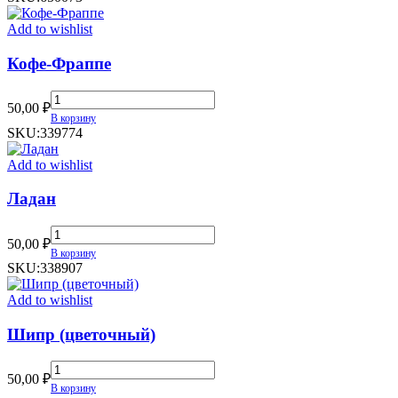
Add to wishlist
Кофе-Фраппе
Кофе-
50,00
₽
Фраппе
В корзину
quantity
SKU:
339774
Add to wishlist
Ладан
Ладан
50,00
₽
quantity
В корзину
SKU:
338907
Add to wishlist
Шипр (цветочный)
Шипр
50,00
₽
(цветочный)
В корзину