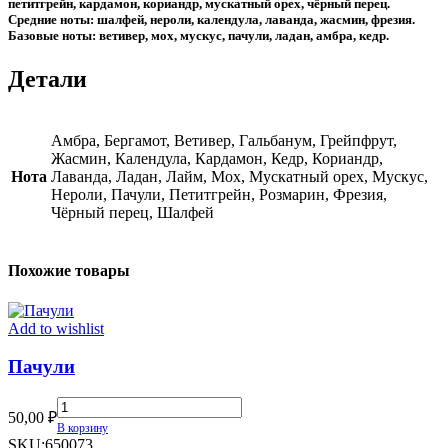
петитгрейн, кардамон, кориандр, мускатный орех, чёрный перец.
Средние ноты: шалфей, нероли, календула, лаванда, жасмин, фрезия.
Базовые ноты: ветивер, мох, мускус, пачули, ладан, амбра, кедр.
Детали
Амбра, Бергамот, Ветивер, Гальбанум, Грейпфрут,
Жасмин, Календула, Кардамон, Кедр, Кориандр,
Нота
Лаванда, Ладан, Лайм, Мох, Мускатный орех, Мускус,
Нероли, Пачули, Петитгрейн, Розмарин, Фрезия,
Чёрный перец, Шалфей
Похожие товары
Add to wishlist
Пачули
Пачули
50,00
₽
quantity
В корзину
SKU:
650073