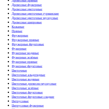
Древесные пряные
Древесные фужерные
Древесные цветочные
Древесные цветочные гурманские
Древесные цветочные мускусные
Древесные шипровые
Кожаные
Пряные
Фружерные
Фружерные пряные
Фружерные фруктовые
Фужерные
Фужерные водяные
Фужерные зелёные
Фужерные пряные
Фужерные фруктовые
Цветочные
Цветочные альдегидные
Цветочные водяные
Цветочные древесно-мускусные
Цветочные зелёные
Цветочные фруктовые
Цветочные фруктовые сладкие
Цитрусовые
Цитрусовые фужерные