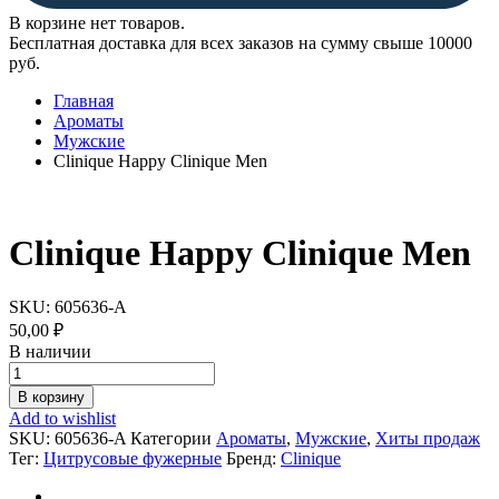
В корзине нет товаров.
Бесплатная доставка для всех заказов на сумму свыше 10000
руб.
Главная
Ароматы
Мужские
Clinique Happy Clinique Men
Clinique Happy Clinique Men
SKU:
605636-A
50,00
₽
В наличии
Clinique
Happy
В корзину
Clinique
Add to wishlist
Men
SKU:
605636-A
Категории
Ароматы
,
Мужские
,
Хиты продаж
quantity
Тег:
Цитрусовые фужерные
Бренд:
Clinique