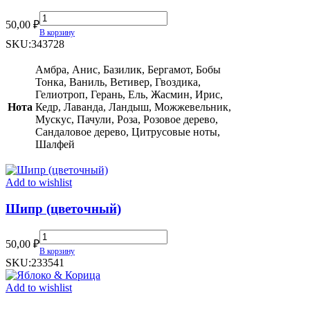
Versace
50,00
₽
Blue
В корзину
Jeans
SKU:
343728
quantity
Амбра, Анис, Базилик, Бергамот, Бобы
Тонка, Ваниль, Ветивер, Гвоздика,
Гелиотроп, Герань, Ель, Жасмин, Ирис,
Нота
Кедр, Лаванда, Ландыш, Можжевельник,
Мускус, Пачули, Роза, Розовое дерево,
Сандаловое дерево, Цитрусовые ноты,
Шалфей
Add to wishlist
Шипр (цветочный)
Шипр
50,00
₽
(цветочный)
В корзину
quantity
SKU:
233541
Add to wishlist