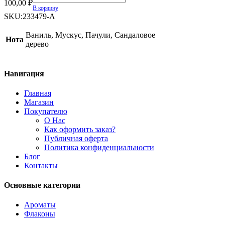
100,00
₽
&
В корзину
Voltaire
SKU:
233479-A
This
is
Ваниль, Мускус, Пачули, Сандаловое
Нота
Us
дерево
quantity
Навигация
Главная
Магазин
Покупателю
О Нас
Как оформить заказ?
Публичная оферта
Политика конфиденциальности
Блог
Контакты
Основные категории
Ароматы
Флаконы