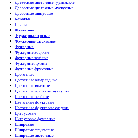
Древесные цветочные гурманские
Древесные цветочные мускусные
Древесные шипровые
Кожаные
Пряные
Фружерные
Фружерные пряные
Фружерные фруктовые
Фужерные
Фужерные водяные
Фужерные зелёные
Фужерные пряные
Фужерные фруктовые
Цветочные
Цветочные альдегидные
Цветочные водяные
Цветочные древесно-мускусные
Цветочные зелёные
Цветочные фруктовые
Цветочные фруктовые сладкие
Цитрусовые
Цитрусовые фужерные
Шипровые
Шипровые фруктовые
Шипровые цветочные