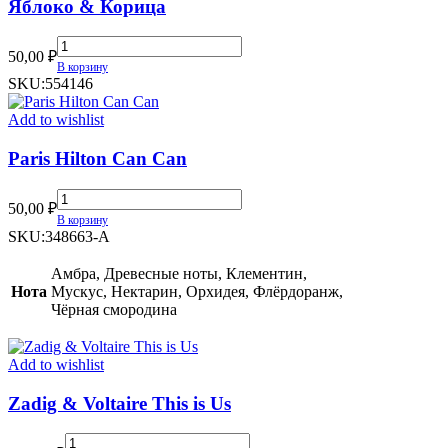
Яблоко & Корица
Яблоко
50,00
₽
&
В корзину
Корица
SKU:
554146
quantity
Add to wishlist
Paris Hilton Can Can
Paris
50,00
₽
Hilton
В корзину
Can
SKU:
348663-A
Can
quantity
Амбра, Древесные ноты, Клементин,
Нота
Мускус, Нектарин, Орхидея, Флёрдоранж,
Чёрная смородина
Add to wishlist
Zadig & Voltaire This is Us
Zadig