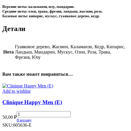
Верхние ноты: каламанзи, юзу, мандарин.
Средние ноты: озон, трава, фрезия, ландыш, жасмин, роза.
Базовые ноты: кипарис, мускус, гуаяковое дерево, кедр.
Детали
Гуаяковое дерево, Жасмин, Каламанзи, Кедр, Кипарис,
Нота
Ландыш, Мандарин, Мускус, Озон, Роза, Трава,
Фрезия, Юзу
Вам также может понравиться…
Add to wishlist
Clinique Happy Men (E)
Clinique
50,00
₽
Happy
В корзину
Men
SKU:
605636-E
(E)