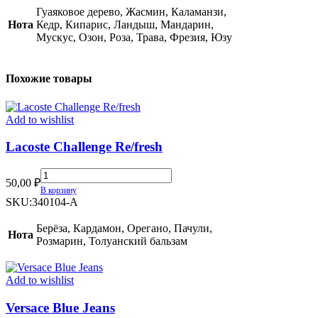
quantity
Гуаяковое дерево, Жасмин, Каламанзи,
Нота
Кедр, Кипарис, Ландыш, Мандарин,
Мускус, Озон, Роза, Трава, Фрезия, Юзу
Похожие товары
Add to wishlist
Lacoste Challenge Re/fresh
Lacoste
50,00
₽
Challenge
В корзину
Re/fresh
SKU:
340104-A
quantity
Берёза, Кардамон, Орегано, Пачули,
Нота
Розмарин, Толуанский бальзам
Add to wishlist
Versace Blue Jeans