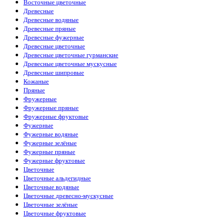
Восточные цветочные
Древесные
Древесные водяные
Древесные пряные
Древесные фужерные
Древесные цветочные
Древесные цветочные гурманские
Древесные цветочные мускусные
Древесные шипровые
Кожаные
Пряные
Фружерные
Фружерные пряные
Фружерные фруктовые
Фужерные
Фужерные водяные
Фужерные зелёные
Фужерные пряные
Фужерные фруктовые
Цветочные
Цветочные альдегидные
Цветочные водяные
Цветочные древесно-мускусные
Цветочные зелёные
Цветочные фруктовые