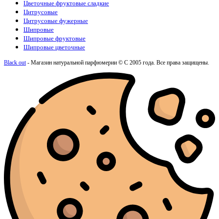
Цветочные фруктовые сладкие
Цитрусовые
Цитрусовые фужерные
Шипровые
Шипровые фруктовые
Шипровые цветочные
Black out
- Магазин натуральной парфюмерии © С 2005 года. Все права защищены.