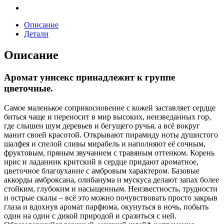
Описание
Детали
Описание
Аромат унисекс принадлежит к группе
цветочные.
Самое маленькое соприкосновение с кожей заставляет сердце
биться чаще и переносит в мир высоких, неизведанных гор,
где слышен шум деревьев и бегущего ручья, а всё вокруг
манит своей красотой. Открывают пирамиду ноты душистого
шалфея и спелой сливы мирабель и наполняют её сочным,
фруктовым, пряным звучанием с травяным оттенком. Корень
ирис и ладанник критский в сердце придают ароматное,
цветочное благоухание с амбровым характером. Базовые
аккорды амброксана, олибанума и мускуса делают запах более
стойким, глубоким и насыщенным. Неизвестность, трудности
и острые скалы – всё это можно почувствовать просто закрыв
глаза и вдохнув аромат парфюма, окунуться в ночь, побыть
один на один с дикой природой и сразиться с ней.