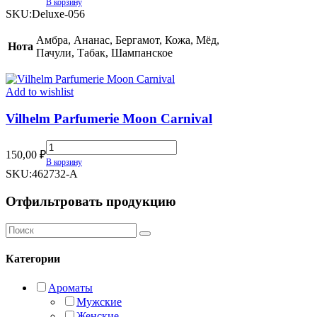
В корзину
Chicago
SKU:
Deluxe-056
High
(TR)
Амбра, Ананас, Бергамот, Кожа, Мёд,
Нота
quantity
Пачули, Табак, Шампанское
Add to wishlist
Vilhelm Parfumerie Moon Carnival
Vilhelm
150,00
₽
Parfumerie
В корзину
Moon
SKU:
462732-A
Carnival
quantity
Отфильтровать продукцию
Категории
Ароматы
Мужские
Женские