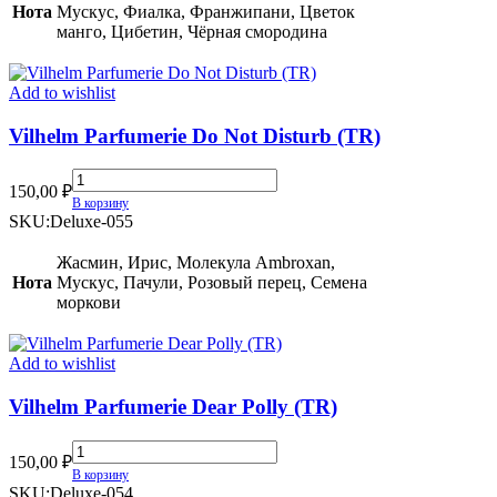
Нота
Мускус, Фиалка, Франжипани, Цветок
манго, Цибетин, Чёрная смородина
Add to wishlist
Vilhelm Parfumerie Do Not Disturb (TR)
Vilhelm
150,00
₽
Parfumerie
В корзину
Do
SKU:
Deluxe-055
Not
Disturb
Жасмин, Ирис, Молекула Ambroxan,
(TR)
Нота
Мускус, Пачули, Розовый перец, Семена
quantity
моркови
Add to wishlist
Vilhelm Parfumerie Dear Polly (TR)
Vilhelm
150,00
₽
Parfumerie
В корзину
Dear
SKU:
Deluxe-054