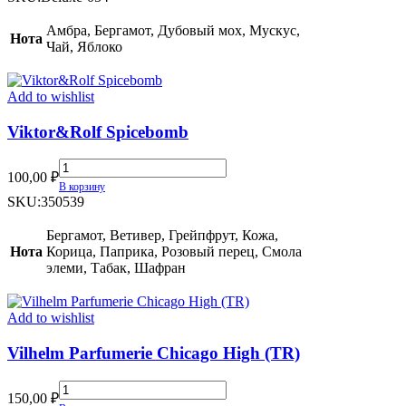
Polly
(TR)
Амбра, Бергамот, Дубовый мох, Мускус,
Нота
quantity
Чай, Яблоко
Add to wishlist
Viktor&Rolf Spicebomb
Viktor&Rolf
100,00
₽
Spicebomb
В корзину
quantity
SKU:
350539
Бергамот, Ветивер, Грейпфрут, Кожа,
Нота
Корица, Паприка, Розовый перец, Смола
элеми, Табак, Шафран
Add to wishlist
Vilhelm Parfumerie Chicago High (TR)
Vilhelm
150,00
₽
Parfumerie