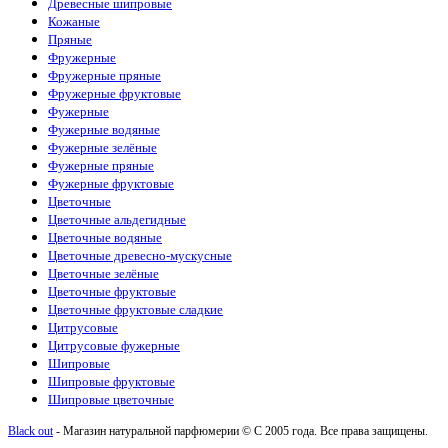
Древесные шипровые
Katty Perry
(1)
Кожаные
Kayali
(3)
Пряные
Kenzo
(5)
Фружерные
Kilian
(26)
Фружерные пряные
La Sultane de Saba
(4)
Фружерные фруктовые
Lacoste
(10)
Фужерные
Lanvin
(3)
Фужерные водяные
Lattafa Perfumes
(51)
Фужерные зелёные
Le Labo
(15)
Фужерные пряные
Loewe
(1)
Фужерные фруктовые
Louis Vuitton
(18)
Цветочные
Maison Crivelli
(4)
Цветочные альдегидные
Maison Francis Kurkdjian
(12)
Цветочные водяные
Maison Martin Margiela
(2)
Цветочные древесно-мускусные
Mancera
(6)
Цветочные зелёные
Marc Antoine Barrois
(7)
Цветочные фруктовые
Marc Jacobs
(1)
Цветочные фруктовые сладкие
Mazzolari
(1)
Цитрусовые
Memo
(15)
Цитрусовые фужерные
Mercedes-Benz
(1)
Шипровые
Moncler
(1)
Шипровые фруктовые
Montale
(15)
Шипровые цветочные
Montblanc
(3)
Morph
(1)
Black out
- Магазин натуральной парфюмерии © С 2005 года. Все права защищены.
Moschino
(1)