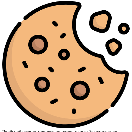
Nasomatto
(2)
Nina Ricci
(1)
Nishane
(2)
Orlov Paris
(2)
Ormonde Jayne
(3)
Orto Parisi
(3)
Paco Rabanne
(12)
Parfums de Marly
(16)
Paris Hilton
(2)
Penhaligon’s
(3)
Phlur
(1)
Prada
(2)
Ralph Lauren
(3)
Rasasi
(2)
Rave
(1)
RicHarD Maison De Parfum
(1)
Roja Parfums
(5)
Shaik
(3)
Sol De Janeiro
(5)
Sospiro
(5)
Stefano Ricci
(1)
Tauer Perfumes
(1)
The Beautiful Mind Series
(1)
The Body
(1)
The House Of Oud
(1)
Чтобы облегчить процесс покупок, наш сайт использует