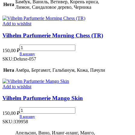
Berlin
Бамбук, Ваниль, Ветивер, Корень ириса,
Нота
(TR)
Лимон, Сандаловое дерево, Черника
quantity
Add to wishlist
Vilhelm Parfumerie Morning Chess (TR)
Vilhelm
150,00
₽
Parfumerie
В корзину
Morning
SKU:
Deluxe-057
Chess
(TR)
Нота
Амбра, Бергамот, Гальбанум, Кожа, Пачули
quantity
Add to wishlist
Vilhelm Parfumerie Mango Skin
Vilhelm
150,00
₽
Parfumerie
В корзину
Mango
SKU:
339958
Skin
quantity
Апельсин, Вино, Иланг-иланг, Манго,