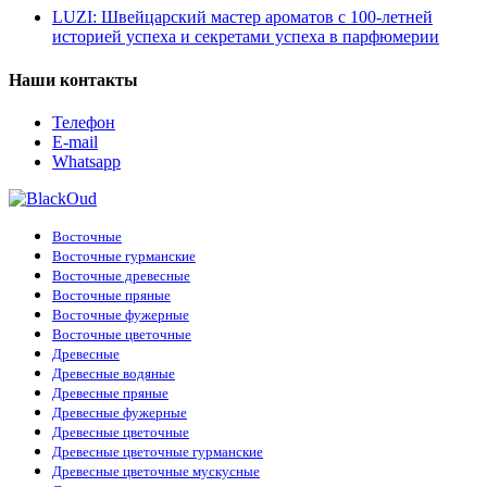
Floraiku
(1)
LUZI: Швейцарский мастер ароматов с 100-летней
Черника
(1)
Franck Boclet
(2)
историей успеха и секретами успеха в парфюмерии
Шампанское
(1)
Frederic Malle
(1)
Шафран
(1)
Genyum
(1)
Яблоко
(1)
Наши контакты
Giardini Di Toscana
(1)
Giorgio Armani
(16)
Телефон
Givenchy
(8)
E-mail
Goldfield & Banks Australia
(1)
Whatsapp
Gritty
(1)
Gucci
(2)
Guess
(2)
Haute Fragrance
(6)
Восточные
Hermes
(2)
Восточные гурманские
Histoires de Parfums
(1)
Восточные древесные
Hormone Paris
(5)
Восточные пряные
Hugo Boss
(13)
Восточные фужерные
Initio Parfums
(11)
Восточные цветочные
Jaguar
(1)
Древесные
Jean Paul Gaultier
(4)
Древесные водяные
Jil Sander
(1)
Древесные пряные
Jo Malone
(12)
Древесные фужерные
John Varvatos
(1)
Древесные цветочные
Joop!
(1)
Древесные цветочные гурманские
Juliette Has A Gun
(3)
Древесные цветочные мускусные
Kajal
(4)