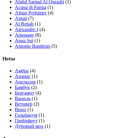
Abdul Samad Al Qurashi
(1)
Acqua di Parma
(1)
Afnan Perfumes
(4)
Ajmal
(7)
Al Rehab
(1)
Alexandre J
(4)
Amouage
(8)
Anna Sui
(1)
Antonio Banderas
(5)
Arabian Oud
(1)
Ard Al Zaafaran
(10)
Ноты
Ariana Grande
(1)
Armaf
(7)
Амбра
(4)
Armand Basi
(1)
Ананас
(1)
Asdaaf
(4)
Апельсин
(1)
Atelier Cologne
(3)
Бамбук
(2)
Attar Collection
(4)
Бергамот
(4)
Azzaro
(2)
Ваниль
(1)
Bath & Body Works
(3)
Ветивер
(2)
BDK Parfums
(5)
Вино
(1)
Bentley
(1)
Гальбанум
(1)
Boadicea The Victorious
(10)
Грейпфрут
(1)
Bois 1920
(1)
Дубовый мох
(1)
Bottega Veneta
(2)
Ежевика
(1)
Brioni
(1)
Жасмин
(1)