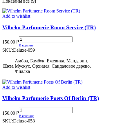
Сортировка:
Показаны все (9)
самые
недавние
Add to wishlist
Vilhelm Parfumerie Room Service (TR)
Vilhelm
150,00
₽
Parfumerie
В корзину
Room
SKU:
Deluxe-059
Service
(TR)
Амбра, Бамбук, Ежевика, Мандарин,
quantity
Нота
Мускус, Орхидея, Сандаловое дерево,
Фиалка
Add to wishlist
Vilhelm Parfumerie Poets Of Berlin (TR)
Vilhelm
150,00
₽
Parfumerie
В корзину
Poets
SKU:
Deluxe-058
Of