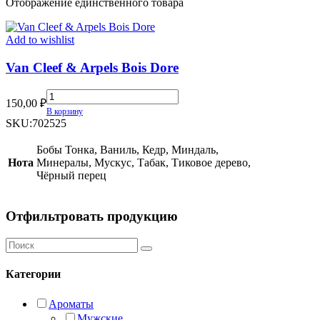
Отображение единственного товара
Add to wishlist
Van Cleef & Arpels Bois Dore
Van
150,00
₽
Cleef
В корзину
&
SKU:
702525
Arpels
Bois
Бобы Тонка, Ваниль, Кедр, Миндаль,
Dore
Нота
Минералы, Мускус, Табак, Тиковое дерево,
quantity
Чёрный перец
Отфильтровать продукцию
Категории
Ароматы
Мужские