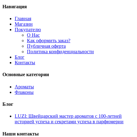
Brioni
(1)
Навигация
Britney Spears
(3)
Burberry
(2)
Главная
Bvlgari
(5)
Магазин
Byredo
(12)
Покупателю
Calvin Klein
(3)
О Нас
Carolina Herrera
(8)
Как оформить заказ?
Cartier
(2)
Публичная оферта
Chanel
(9)
Политика конфиденциальности
Chloe
(1)
Блог
Chopard
(6)
Контакты
Christian Dior
(8)
Clean
(2)
Clinique
(2)
Основные категории
Clive Christian
(15)
Coach
(1)
Ароматы
Creed
(14)
Флаконы
Davidoff
(1)
Diesel
(2)
Блог
Diptyque
(3)
Dolce & Gabbana
(10)
LUZI: Швейцарский мастер ароматов с 100-летней
Escada
(9)
историей успеха и секретами успеха в парфюмерии
Escentric Molecules
(17)
Essential Parfums
(3)
Наши контакты
Estee Lauder
(1)