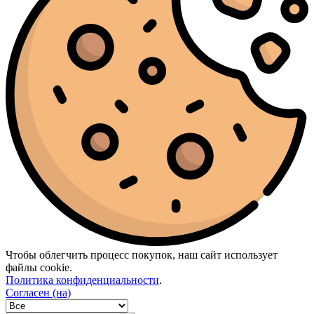
Moschino
(1)
Nasomatto
(2)
Nina Ricci
(1)
Nishane
(2)
Orlov Paris
(2)
Ormonde Jayne
(3)
Orto Parisi
(3)
Paco Rabanne
(12)
Parfums de Marly
(16)
Paris Hilton
(2)
Penhaligon’s
(3)
Phlur
(1)
Prada
(2)
Ralph Lauren
(3)
Rasasi
(2)
Rave
(1)
RicHarD Maison De Parfum
(1)
Roja Parfums
(5)
Shaik
(3)
Sol De Janeiro
(5)
Чтобы облегчить процесс покупок, наш сайт использует
Sospiro
(5)
файлы cookie.
Stefano Ricci
(1)
Политика конфиденциальности
.
Tauer Perfumes
(1)
Согласен (на)
The Beautiful Mind Series
(1)
The Body
(1)