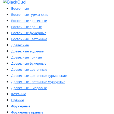
Diptyque
(3)
Восточные
Dolce & Gabbana
(10)
Восточные гурманские
Escada
(9)
Восточные древесные
Escentric Molecules
(17)
Восточные пряные
Essential Parfums
(3)
Восточные фужерные
Estee Lauder
(1)
Восточные цветочные
Ex Nihilo
(16)
Древесные
Floraiku
(1)
Древесные водяные
Franck Boclet
(2)
Древесные пряные
Frederic Malle
(1)
Древесные фужерные
Genyum
(1)
Древесные цветочные
Giardini Di Toscana
(1)
Древесные цветочные гурманские
Giorgio Armani
(16)
Древесные цветочные мускусные
Givenchy
(8)
Древесные шипровые
Goldfield & Banks Australia
(1)
Кожаные
Gritty
(1)
Пряные
Gucci
(2)
Фружерные
Guess
(2)
Фружерные пряные
Haute Fragrance
(6)