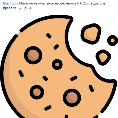
Lacoste
(10)
Black out
- Магазин натуральной парфюмерии © С 2005 года. Все
Lanvin
(3)
права защищены.
Lattafa Perfumes
(51)
Le Labo
(15)
Loewe
(1)
Louis Vuitton
(18)
Maison Crivelli
(4)
Maison Francis Kurkdjian
(12)
Maison Martin Margiela
(2)
Mancera
(6)
Marc Antoine Barrois
(7)
Marc Jacobs
(1)
Mazzolari
(1)
Memo
(15)
Mercedes-Benz
(1)
Moncler
(1)
Montale
(15)
Montblanc
(3)
Morph
(1)