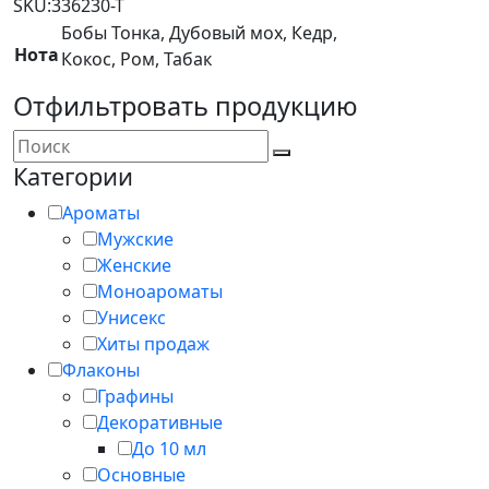
SKU:
336230-T
Бобы Тонка, Дубовый мох, Кедр,
Нота
Кокос, Ром, Табак
Отфильтровать продукцию
Категории
Ароматы
Мужские
Женские
Моноароматы
Унисекс
Хиты продаж
Флаконы
Графины
Декоративные
До 10 мл
Основные