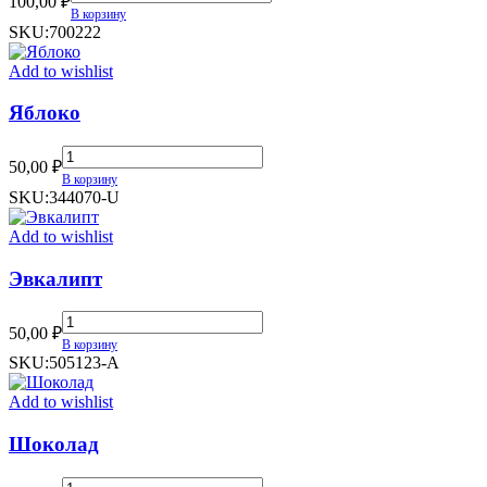
100,00
₽
шоколад
В корзину
quantity
SKU:
700222
Add to wishlist
Яблоко
Яблоко
50,00
₽
quantity
В корзину
SKU:
344070-U
Add to wishlist
Эвкалипт
Эвкалипт
50,00
₽
quantity
В корзину
SKU:
505123-A
Add to wishlist
Шоколад
Шоколад