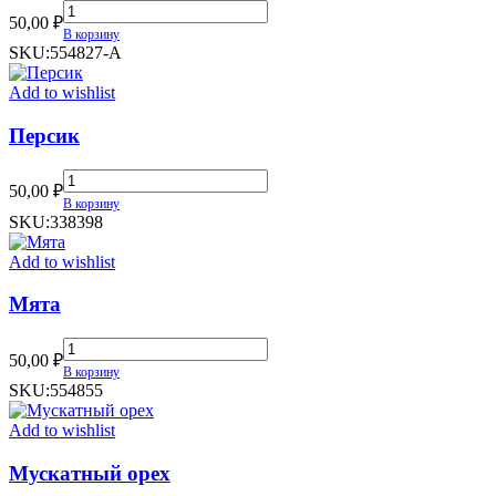
Тутти-
50,00
₽
Фрутти
В корзину
quantity
SKU:
554827-А
Add to wishlist
Персик
Персик
50,00
₽
quantity
В корзину
SKU:
338398
Add to wishlist
Мята
Мята
50,00
₽
quantity
В корзину
SKU:
554855
Add to wishlist
Мускатный орех