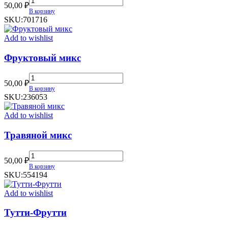
50,00
₽
quantity
В корзину
SKU:
701716
Add to wishlist
Фруктовый микс
Фруктовый
50,00
₽
микс
В корзину
quantity
SKU:
236053
Add to wishlist
Травяной микс
Травяной
50,00
₽
микс
В корзину
quantity
SKU:
554194
Add to wishlist
Тутти-Фрутти