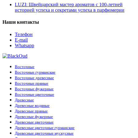
LUZI: Швейцарский мастер ароматов с 100-летней
Clean
(2)
историей успеха и секретами успеха в парфюмерии
Clinique
(2)
Clive Christian
(15)
Coach
(1)
Наши контакты
Creed
(14)
Davidoff
(1)
Телефон
Diesel
(2)
E-mail
Diptyque
(3)
Whatsapp
Dolce & Gabbana
(10)
Escada
(9)
Escentric Molecules
(17)
Essential Parfums
(3)
Восточные
Estee Lauder
(1)
Восточные гурманские
Ex Nihilo
(16)
Восточные древесные
Floraiku
(1)
Восточные пряные
Franck Boclet
(2)
Восточные фужерные
Frederic Malle
(1)
Восточные цветочные
Genyum
(1)
Древесные
Giardini Di Toscana
(1)
Древесные водяные
Giorgio Armani
(16)
Древесные пряные
Givenchy
(8)
Древесные фужерные
Goldfield & Banks Australia
(1)
Древесные цветочные
Gritty
(1)
Древесные цветочные гурманские
Gucci
(2)
Древесные цветочные мускусные