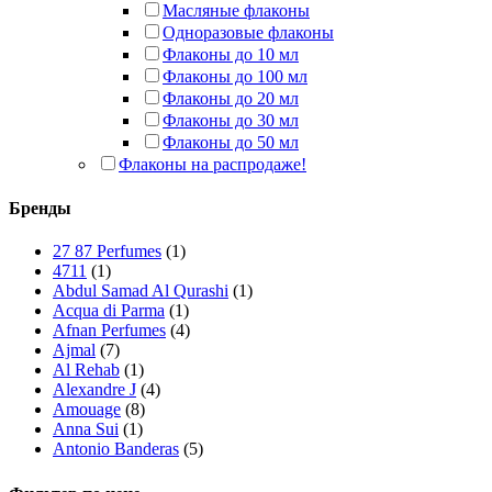
Масляные флаконы
Одноразовые флаконы
Флаконы до 10 мл
Флаконы до 100 мл
Флаконы до 20 мл
Флаконы до 30 мл
Флаконы до 50 мл
Флаконы на распродаже!
Бренды
27 87 Perfumes
(1)
4711
(1)
Abdul Samad Al Qurashi
(1)
Acqua di Parma
(1)
Afnan Perfumes
(4)
Ajmal
(7)
Al Rehab
(1)
Alexandre J
(4)
Amouage
(8)
Anna Sui
(1)
Antonio Banderas
(5)
Arabian Oud
(1)
Ard Al Zaafaran
(10)