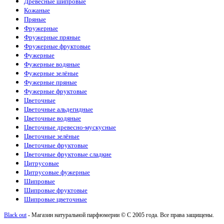
Guess
(2)
Древесные шипровые
Haute Fragrance
(6)
Кожаные
Hermes
(2)
Пряные
Histoires de Parfums
(1)
Фружерные
Hormone Paris
(5)
Фружерные пряные
Hugo Boss
(13)
Фружерные фруктовые
Initio Parfums
(11)
Фужерные
Jaguar
(1)
Фужерные водяные
Jean Paul Gaultier
(4)
Фужерные зелёные
Jil Sander
(1)
Фужерные пряные
Jo Malone
(12)
Фужерные фруктовые
John Varvatos
(1)
Цветочные
Joop!
(1)
Цветочные альдегидные
Juliette Has A Gun
(3)
Цветочные водяные
Kajal
(4)
Цветочные древесно-мускусные
Katty Perry
(1)
Цветочные зелёные
Kayali
(3)
Цветочные фруктовые
Kenzo
(5)
Цветочные фруктовые сладкие
Kilian
(26)
Цитрусовые
La Sultane de Saba
(4)
Цитрусовые фужерные
Lacoste
(10)
Шипровые
Lanvin
(3)
Шипровые фруктовые
Lattafa Perfumes
(51)
Шипровые цветочные
Le Labo
(15)
Black out
- Магазин натуральной парфюмерии © С 2005 года. Все права защищены.
Loewe
(1)