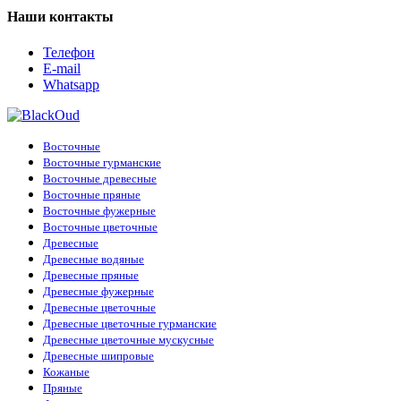
Genyum
(1)
Наши контакты
Giardini Di Toscana
(1)
Giorgio Armani
(16)
Телефон
Givenchy
(8)
E-mail
Goldfield & Banks Australia
(1)
Whatsapp
Gritty
(1)
Gucci
(2)
Guess
(2)
Haute Fragrance
(6)
Восточные
Hermes
(2)
Восточные гурманские
Histoires de Parfums
(1)
Восточные древесные
Hormone Paris
(5)
Восточные пряные
Hugo Boss
(13)
Восточные фужерные
Initio Parfums
(11)
Восточные цветочные
Jaguar
(1)
Древесные
Jean Paul Gaultier
(4)
Древесные водяные
Jil Sander
(1)
Древесные пряные
Jo Malone
(12)
Древесные фужерные
John Varvatos
(1)
Древесные цветочные
Joop!
(1)
Древесные цветочные гурманские
Juliette Has A Gun
(3)
Древесные цветочные мускусные
Kajal
(4)
Древесные шипровые
Katty Perry
(1)
Кожаные
Kayali
(3)
Пряные
Kenzo
(5)