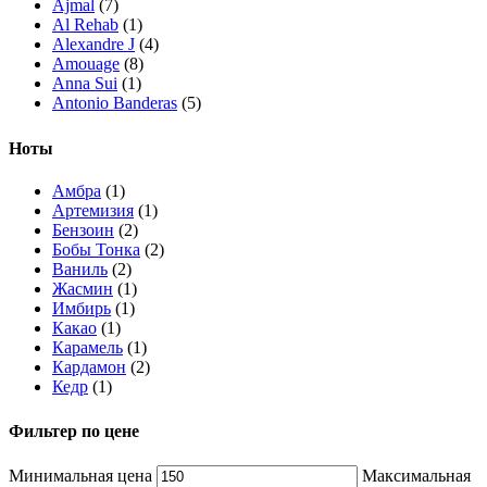
Ajmal
(7)
Al Rehab
(1)
Alexandre J
(4)
Amouage
(8)
Anna Sui
(1)
Antonio Banderas
(5)
Arabian Oud
(1)
Ard Al Zaafaran
(10)
Ноты
Ariana Grande
(1)
Armaf
(7)
Амбра
(1)
Armand Basi
(1)
Артемизия
(1)
Asdaaf
(4)
Бензоин
(2)
Atelier Cologne
(3)
Бобы Тонка
(2)
Attar Collection
(4)
Ваниль
(2)
Azzaro
(2)
Жасмин
(1)
Bath & Body Works
(3)
Имбирь
(1)
BDK Parfums
(5)
Какао
(1)
Bentley
(1)
Карамель
(1)
Boadicea The Victorious
(10)
Кардамон
(2)
Bois 1920
(1)
Кедр
(1)
Bottega Veneta
(2)
Кожа
(3)
Brioni
(1)
Корица
(1)
Фильтер по цене
Britney Spears
(3)
Лабданум
(2)
Burberry
(2)
Ладан
(1)
Bvlgari
(5)
Минимальная цена
Максимальная
Маракуйя
(1)