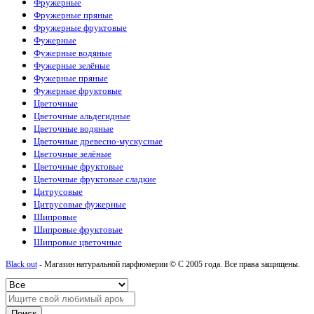
Фружерные
Kilian
(26)
Фружерные пряные
La Sultane de Saba
(4)
Фружерные фруктовые
Lacoste
(10)
Фужерные
Lanvin
(3)
Фужерные водяные
Lattafa Perfumes
(51)
Фужерные зелёные
Le Labo
(15)
Фужерные пряные
Loewe
(1)
Фужерные фруктовые
Louis Vuitton
(18)
Цветочные
Maison Francis Kurkdjian
(12)
Цветочные альдегидные
Maison Martin Margiela
(2)
Цветочные водяные
Mancera
(6)
Цветочные древесно-мускусные
Marc Antoine Barrois
(7)
Цветочные зелёные
Marc Jacobs
(1)
Цветочные фруктовые
Mazzolari
(1)
Цветочные фруктовые сладкие
Memo
(15)
Цитрусовые
Mercedes-Benz
(1)
Цитрусовые фужерные
Moncler
(1)
Шипровые
Montale
(15)
Шипровые фруктовые
Montblanc
(3)
Шипровые цветочные
Morph
(1)
Moschino
(1)
Black out
- Магазин натуральной парфюмерии © С 2005 года. Все права защищены.
Nasomatto
(2)
Nina Ricci
(1)
Nishane
(2)
Orlov Paris
(2)
Поиск