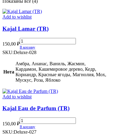
Сортировка:
Показаны все (4)
самые
недавние
Add to wishlist
Kajal Lamar (TR)
Kajal
150,00
₽
Lamar
В корзину
(TR)
SKU:
Deluxe-028
quantity
Амбра, Ананас, Ваниль, Жасмин,
Кардамон, Кашемировое дерево, Кедр,
Нота
Кориандр, Красные ягоды, Магнолия, Мох,
Мускус, Роза, Яблоко
Add to wishlist
Kajal Eau de Parfum (TR)
Kajal
150,00
₽
Eau
В корзину
de
SKU:
Deluxe-027