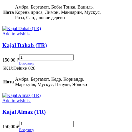
Parfum
(TR)
Амбра, Бергамот, Бобы Тонка, Ваниль,
quantity
Нота
Корень ириса, Лимон, Мандарин, Мускус,
Роза, Сандаловое дерево
Add to wishlist
Kajal Dahab (TR)
Kajal
150,00
₽
Dahab
В корзину
(TR)
SKU:
Deluxe-026
quantity
Амбра, Бергамот, Кедр, Кориандр,
Нота
Маракуйя, Мускус, Пачули, Яблоко
Add to wishlist
Kajal Almaz (TR)
Kajal
150,00
₽
Almaz
В корзину