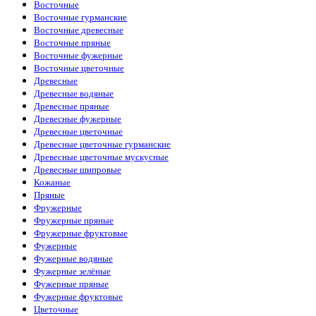
Восточные
Givenchy
(8)
Восточные гурманские
Goldfield & Banks Australia
(1)
Восточные древесные
Gritty
(1)
Восточные пряные
Gucci
(2)
Восточные фужерные
Guess
(2)
Восточные цветочные
Haute Fragrance
(6)
Древесные
Hermes
(2)
Древесные водяные
Histoires de Parfums
(1)
Древесные пряные
Hormone Paris
(5)
Древесные фужерные
Hugo Boss
(13)
Древесные цветочные
Initio Parfums
(11)
Древесные цветочные гурманские
Jaguar
(1)
Древесные цветочные мускусные
Jean Paul Gaultier
(4)
Древесные шипровые
Jil Sander
(1)
Кожаные
Jo Malone
(12)
Пряные
John Varvatos
(1)
Фружерные
Joop!
(1)
Фружерные пряные
Juliette Has A Gun
(3)
Фружерные фруктовые
Katty Perry
(1)
Фужерные
Kayali
(3)
Фужерные водяные
Kenzo
(5)
Фужерные зелёные
Kilian
(26)
Фужерные пряные
La Sultane de Saba
(4)
Фужерные фруктовые
Lacoste
(10)
Цветочные
Lanvin
(3)