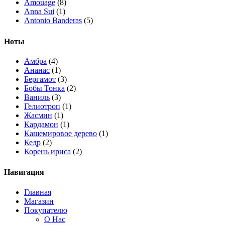
Amouage
(8)
Anna Sui
(1)
Antonio Banderas
(5)
Arabian Oud
(1)
Ard Al Zaafaran
(10)
Ноты
Ariana Grande
(1)
Armaf
(7)
Амбра
(4)
Armand Basi
(1)
Ананас
(1)
Asdaaf
(4)
Бергамот
(3)
Atelier Cologne
(3)
Бобы Тонка
(2)
Attar Collection
(4)
Ваниль
(3)
Azzaro
(2)
Гелиотроп
(1)
Bath & Body Works
(3)
Жасмин
(1)
BDK Parfums
(5)
Кардамон
(1)
Bentley
(1)
Кашемировое дерево
(1)
Boadicea The Victorious
(10)
Кедр
(2)
Bois 1920
(1)
Корень ириса
(2)
Bottega Veneta
(2)
Кориандр
(2)
Brioni
(1)
Красные ягоды
(1)
Навигация
Britney Spears
(3)
Лимон
(2)
Burberry
(2)
Магнолия
(1)
Главная
Bvlgari
(5)
Малина
(1)
Магазин
Byredo
(12)
Мандарин
(2)
Покупателю
Calvin Klein
(3)
Маракуйя
(1)
О Нас
Carolina Herrera
(8)
Мох
(1)