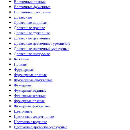
Восточные пряные
Guess
(2)
Восточные фужерные
Haute Fragrance
(6)
Восточные цветочные
Hermes
(2)
Древесные
Histoires de Parfums
(1)
Древесные водяные
Hormone Paris
(5)
Древесные пряные
Hugo Boss
(13)
Древесные фужерные
Initio Parfums
(11)
Древесные цветочные
Jaguar
(1)
Древесные цветочные гурманские
Jean Paul Gaultier
(4)
Древесные цветочные мускусные
Jil Sander
(1)
Древесные шипровые
Jo Malone
(12)
Кожаные
John Varvatos
(1)
Пряные
Joop!
(1)
Фружерные
Juliette Has A Gun
(3)
Фружерные пряные
Kajal
(4)
Фружерные фруктовые
Katty Perry
(1)
Фужерные
Kayali
(3)
Фужерные водяные
Kenzo
(5)
Фужерные зелёные
Kilian
(26)
Фужерные пряные
La Sultane de Saba
(4)
Фужерные фруктовые
Lacoste
(10)
Цветочные
Lanvin
(3)
Цветочные альдегидные
Lattafa Perfumes
(51)
Цветочные водяные
Le Labo
(15)
Цветочные древесно-мускусные
Loewe
(1)