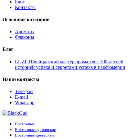
Блог
Chopard
(6)
Контакты
Christian Dior
(8)
Clinique
(2)
Clive Christian
(15)
Основные категории
Coach
(1)
Creed
(14)
Ароматы
Davidoff
(1)
Флаконы
Diesel
(2)
Diptyque
(3)
Блог
Dolce & Gabbana
(10)
Escada
(9)
LUZI: Швейцарский мастер ароматов с 100-летней
Escentric Molecules
(17)
историей успеха и секретами успеха в парфюмерии
Essential Parfums
(3)
Estee Lauder
(1)
Наши контакты
Ex Nihilo
(16)
Floraiku
(1)
Franck Boclet
(2)
Телефон
Frederic Malle
(1)
E-mail
Genyum
(1)
Whatsapp
Giardini Di Toscana
(1)
Giorgio Armani
(16)
Givenchy
(8)
Восточные
Goldfield & Banks Australia
(1)
Восточные гурманские
Gritty
(1)
Восточные древесные
Gucci
(2)