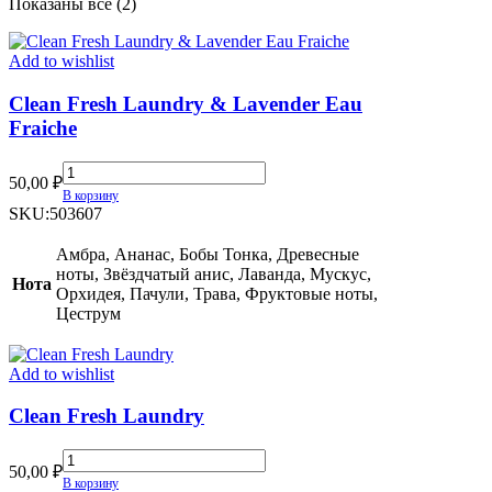
Сортировка:
Показаны все (2)
самые
недавние
Add to wishlist
Clean Fresh Laundry & Lavender Eau
Fraiche
Clean
50,00
₽
Fresh
В корзину
Laundry
SKU:
503607
&
Lavender
Амбра, Ананас, Бобы Тонка, Древесные
Eau
ноты, Звёздчатый анис, Лаванда, Мускус,
Нота
Fraiche
Орхидея, Пачули, Трава, Фруктовые ноты,
quantity
Цеструм
Add to wishlist
Clean Fresh Laundry
Clean
50,00
₽
Fresh
В корзину