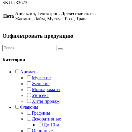
Laundry
SKU:
233673
quantity
Апельсин, Гелиотроп, Древесные ноты,
Нота
Жасмин, Лайм, Мускус, Роза, Трава
Отфильтровать продукцию
Категории
Ароматы
Мужские
Женские
Моноароматы
Унисекс
Хиты продаж
Флаконы
Графины
Декоративные
До 10 мл
Основные