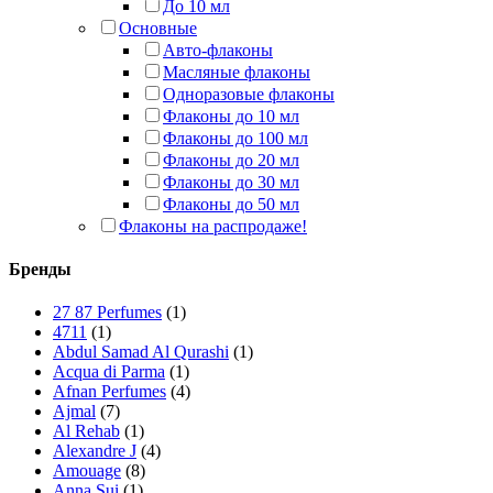
До 10 мл
Основные
Авто-флаконы
Масляные флаконы
Одноразовые флаконы
Флаконы до 10 мл
Флаконы до 100 мл
Флаконы до 20 мл
Флаконы до 30 мл
Флаконы до 50 мл
Флаконы на распродаже!
Бренды
27 87 Perfumes
(1)
4711
(1)
Abdul Samad Al Qurashi
(1)
Acqua di Parma
(1)
Afnan Perfumes
(4)
Ajmal
(7)
Al Rehab
(1)
Alexandre J
(4)
Amouage
(8)
Anna Sui
(1)