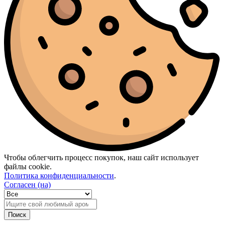
Paris Hilton
(2)
Penhaligon’s
(3)
Phlur
(1)
Prada
(2)
Ralph Lauren
(3)
Rasasi
(2)
Rave
(1)
RicHarD Maison De Parfum
(1)
Roja Parfums
(5)
Shaik
(3)
Sol De Janeiro
(5)
Sospiro
(5)
Stefano Ricci
(1)
Tauer Perfumes
(1)
The Beautiful Mind Series
(1)
The Body
(1)
The House Of Oud
(1)
Thomas Kosmala
(2)
Чтобы облегчить процесс покупок, наш сайт использует
Tiffany
(1)
файлы cookie.
Tiziana Terenzi
(14)
Политика конфиденциальности
.
Tom Ford
(30)
Согласен (на)
Tommy Hilfiger
(2)
Trussardi
(3)
Van Cleef & Arpels
(1)
Поиск
Versace
(9)