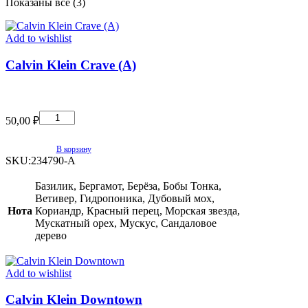
Сортировка:
Показаны все (3)
самые
недавние
Add to wishlist
Calvin Klein Crave (A)
Calvin
Klein
50,00
₽
Crave
(A)
quantity
В корзину
SKU:
234790-A
Базилик, Бергамот, Берёза, Бобы Тонка,
Ветивер, Гидропоника, Дубовый мох,
Нота
Кориандр, Красный перец, Морская звезда,
Мускатный орех, Мускус, Сандаловое
дерево
Add to wishlist
Calvin Klein Downtown