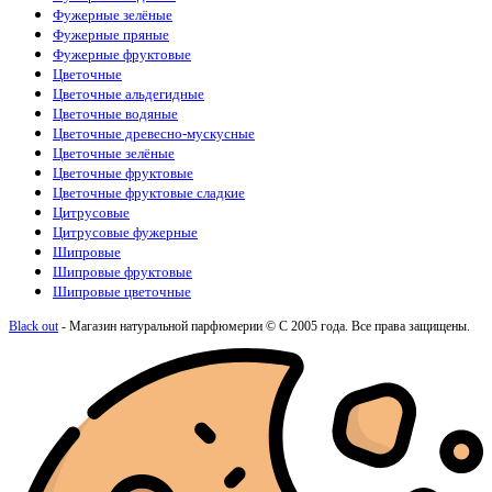
Le Labo
(15)
Фужерные зелёные
Loewe
(1)
Фужерные пряные
Louis Vuitton
(18)
Фужерные фруктовые
Maison Crivelli
(4)
Цветочные
Maison Francis Kurkdjian
(12)
Цветочные альдегидные
Maison Martin Margiela
(2)
Цветочные водяные
Mancera
(6)
Цветочные древесно-мускусные
Marc Antoine Barrois
(7)
Цветочные зелёные
Marc Jacobs
(1)
Цветочные фруктовые
Mazzolari
(1)
Цветочные фруктовые сладкие
Memo
(15)
Цитрусовые
Mercedes-Benz
(1)
Цитрусовые фужерные
Moncler
(1)
Шипровые
Montale
(15)
Шипровые фруктовые
Montblanc
(3)
Шипровые цветочные
Morph
(1)
Moschino
(1)
Black out
- Магазин натуральной парфюмерии © С 2005 года. Все права защищены.
Nasomatto
(2)
Nina Ricci
(1)
Nishane
(2)
Orlov Paris
(2)
Ormonde Jayne
(3)
Orto Parisi
(3)
Paco Rabanne
(12)
Parfums de Marly
(16)