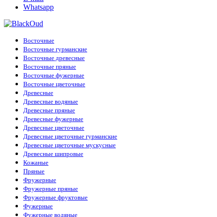
Gritty
(1)
Whatsapp
Gucci
(2)
Guess
(2)
Haute Fragrance
(6)
Hermes
(2)
Восточные
Histoires de Parfums
(1)
Восточные гурманские
Hormone Paris
(5)
Восточные древесные
Hugo Boss
(13)
Восточные пряные
Initio Parfums
(11)
Восточные фужерные
Jaguar
(1)
Восточные цветочные
Jean Paul Gaultier
(4)
Древесные
Jil Sander
(1)
Древесные водяные
Jo Malone
(12)
Древесные пряные
John Varvatos
(1)
Древесные фужерные
Joop!
(1)
Древесные цветочные
Juliette Has A Gun
(3)
Древесные цветочные гурманские
Kajal
(4)
Древесные цветочные мускусные
Katty Perry
(1)
Древесные шипровые
Kayali
(3)
Кожаные
Kenzo
(5)
Пряные
Kilian
(26)
Фружерные
La Sultane de Saba
(4)
Фружерные пряные
Lacoste
(10)
Фружерные фруктовые
Lanvin
(3)
Фужерные
Lattafa Perfumes
(51)
Фужерные водяные