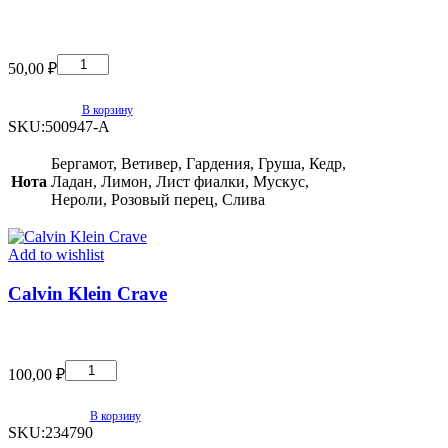
Calvin
Klein
50,00
₽
Downtown
quantity
В корзину
SKU:
500947-A
Бергамот, Ветивер, Гардения, Груша, Кедр,
Нота
Ладан, Лимон, Лист фиалки, Мускус,
Нероли, Розовый перец, Слива
Add to wishlist
Calvin Klein Crave
Calvin
Klein
100,00
₽
Crave
quantity
В корзину
SKU:
234790