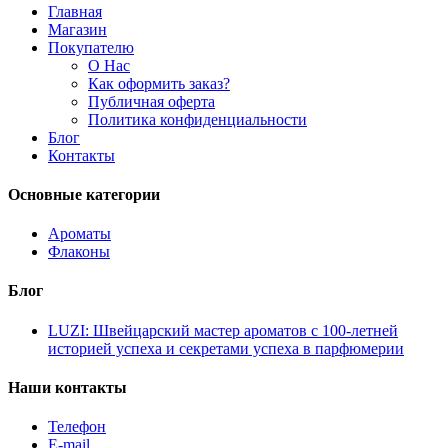
Сандаловое дерево
(2)
Главная
Chopard
(6)
Слива
(1)
Магазин
Christian Dior
(8)
Покупателю
Clean
(2)
О Нас
Clinique
(2)
Как оформить заказ?
Clive Christian
(15)
Публичная оферта
Coach
(1)
Политика конфиденциальности
Creed
(14)
Блог
Davidoff
(1)
Контакты
Diesel
(2)
Diptyque
(3)
Основные категории
Dolce & Gabbana
(10)
Escada
(9)
Escentric Molecules
(17)
Ароматы
Essential Parfums
(3)
Флаконы
Estee Lauder
(1)
Ex Nihilo
(16)
Блог
Floraiku
(1)
Franck Boclet
(2)
LUZI: Швейцарский мастер ароматов с 100-летней
Frederic Malle
(1)
историей успеха и секретами успеха в парфюмерии
Genyum
(1)
Giardini Di Toscana
(1)
Наши контакты
Giorgio Armani
(16)
Givenchy
(8)
Телефон
Goldfield & Banks Australia
(1)
E-mail