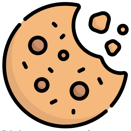
Moncler
(1)
Montale
(15)
Montblanc
(3)
Morph
(1)
Moschino
(1)
Nasomatto
(2)
Nina Ricci
(1)
Nishane
(2)
Orlov Paris
(2)
Ormonde Jayne
(3)
Orto Parisi
(3)
Paco Rabanne
(12)
Parfums de Marly
(16)
Paris Hilton
(2)
Penhaligon’s
(3)
Phlur
(1)
Prada
(2)
Ralph Lauren
(3)
Rasasi
(2)
Rave
(1)
RicHarD Maison De Parfum
(1)
Roja Parfums
(5)
Shaik
(3)
Sol De Janeiro
(5)
Sospiro
(5)