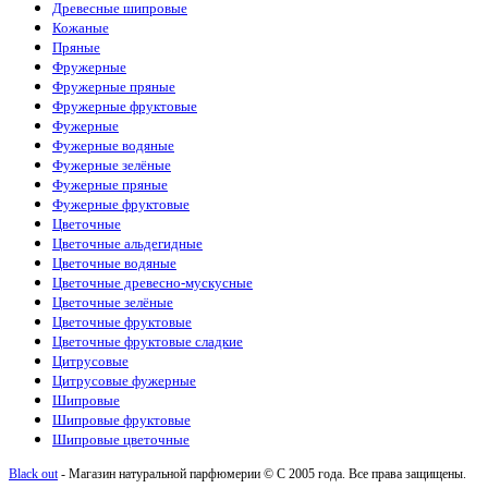
Древесные шипровые
Jo Malone
(12)
Кожаные
John Varvatos
(1)
Пряные
Joop!
(1)
Фружерные
Juliette Has A Gun
(3)
Фружерные пряные
Kajal
(4)
Фружерные фруктовые
Katty Perry
(1)
Фужерные
Kayali
(3)
Фужерные водяные
Kenzo
(5)
Фужерные зелёные
Kilian
(26)
Фужерные пряные
La Sultane de Saba
(4)
Фужерные фруктовые
Lacoste
(10)
Цветочные
Lanvin
(3)
Цветочные альдегидные
Lattafa Perfumes
(51)
Цветочные водяные
Le Labo
(15)
Цветочные древесно-мускусные
Loewe
(1)
Цветочные зелёные
Louis Vuitton
(18)
Цветочные фруктовые
Maison Crivelli
(4)
Цветочные фруктовые сладкие
Maison Francis Kurkdjian
(12)
Цитрусовые
Maison Martin Margiela
(2)
Цитрусовые фужерные
Mancera
(6)
Шипровые
Marc Antoine Barrois
(7)
Шипровые фруктовые
Marc Jacobs
(1)
Шипровые цветочные
Mazzolari
(1)
Memo
(15)
Black out
- Магазин натуральной парфюмерии © С 2005 года. Все права защищены.
Mercedes-Benz
(1)