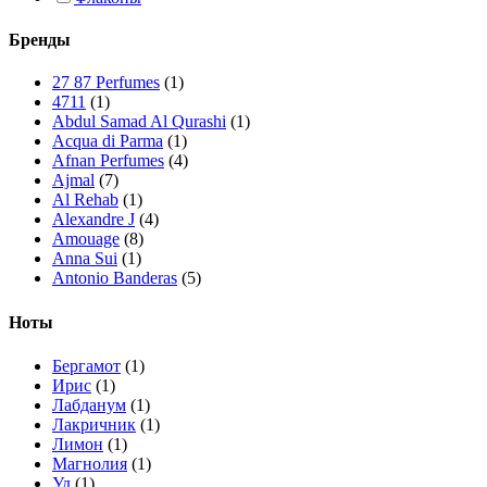
Бренды
27 87 Perfumes
(1)
4711
(1)
Abdul Samad Al Qurashi
(1)
Acqua di Parma
(1)
Afnan Perfumes
(4)
Ajmal
(7)
Al Rehab
(1)
Alexandre J
(4)
Amouage
(8)
Anna Sui
(1)
Antonio Banderas
(5)
Arabian Oud
(1)
Ard Al Zaafaran
(10)
Ноты
Ariana Grande
(1)
Armaf
(7)
Бергамот
(1)
Armand Basi
(1)
Ирис
(1)
Asdaaf
(4)
Лабданум
(1)
Atelier Cologne
(3)
Лакричник
(1)
Attar Collection
(4)
Лимон
(1)
Azzaro
(2)
Магнолия
(1)
Bath & Body Works
(3)
Уд
(1)