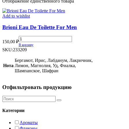
Отображение единственного товара
Add to wishlist
Brioni Eau De Toilette For Men
Brioni
150,00
₽
Eau
В корзину
De
SKU:
233209
Toilette
For
Бергамот, Ирис, Лабданум, Лакричник,
Men
Нота
Лимон, Магнолия, Уд, Фиалка,
quantity
Шампанское, Шафран
Отфильтровать продукцию
Категории
Ароматы
Флаконы