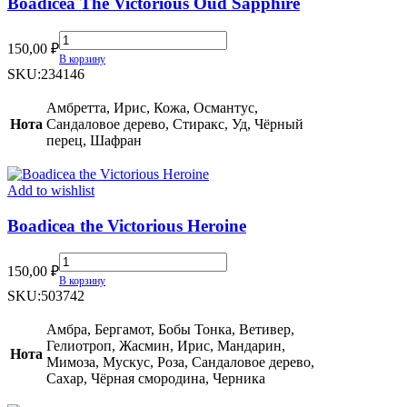
Boadicea The Victorious Oud Sapphire
Boadicea
150,00
₽
The
В корзину
Victorious
SKU:
234146
Oud
Sapphire
Амбретта, Ирис, Кожа, Османтус,
quantity
Нота
Сандаловое дерево, Стиракс, Уд, Чёрный
перец, Шафран
Add to wishlist
Boadicea the Victorious Heroine
Boadicea
150,00
₽
the
В корзину
Victorious
SKU:
503742
Heroine
quantity
Амбра, Бергамот, Бобы Тонка, Ветивер,
Гелиотроп, Жасмин, Ирис, Мандарин,
Нота
Мимоза, Мускус, Роза, Сандаловое дерево,
Сахар, Чёрная смородина, Черника