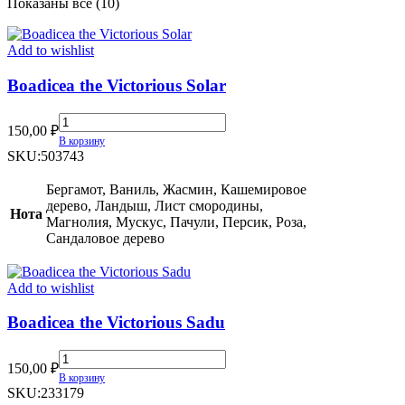
Сортировка:
Показаны все (10)
самые
недавние
Add to wishlist
Boadicea the Victorious Solar
Boadicea
150,00
₽
the
В корзину
Victorious
SKU:
503743
Solar
quantity
Бергамот, Ваниль, Жасмин, Кашемировое
дерево, Ландыш, Лист смородины,
Нота
Магнолия, Мускус, Пачули, Персик, Роза,
Сандаловое дерево
Add to wishlist
Boadicea the Victorious Sadu
Boadicea
150,00
₽
the
В корзину
Victorious
SKU:
233179