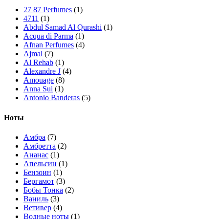
27 87 Perfumes
(1)
4711
(1)
Abdul Samad Al Qurashi
(1)
Acqua di Parma
(1)
Afnan Perfumes
(4)
Ajmal
(7)
Al Rehab
(1)
Alexandre J
(4)
Amouage
(8)
Anna Sui
(1)
Antonio Banderas
(5)
Arabian Oud
(1)
Ard Al Zaafaran
(10)
Ноты
Ariana Grande
(1)
Armaf
(7)
Амбра
(7)
Armand Basi
(1)
Амбретта
(2)
Asdaaf
(4)
Ананас
(1)
Atelier Cologne
(3)
Апельсин
(1)
Attar Collection
(4)
Бензоин
(1)
Azzaro
(2)
Бергамот
(3)
Bath & Body Works
(3)
Бобы Тонка
(2)
BDK Parfums
(5)
Ваниль
(3)
Bentley
(1)
Ветивер
(4)
Bois 1920
(1)
Водные ноты
(1)