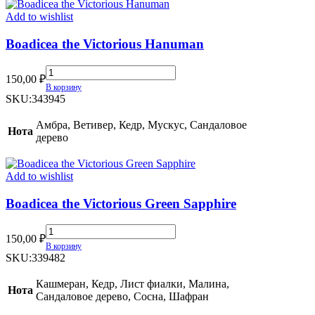
Add to wishlist
Boadicea the Victorious Hanuman
Boadicea
150,00
₽
the
В корзину
Victorious
SKU:
343945
Hanuman
quantity
Амбра, Ветивер, Кедр, Мускус, Сандаловое
Нота
дерево
Add to wishlist
Boadicea the Victorious Green Sapphire
Boadicea
150,00
₽
the
В корзину
Victorious
SKU:
339482
Green
Sapphire
Кашмеран, Кедр, Лист фиалки, Малина,
Нота
quantity
Сандаловое дерево, Сосна, Шафран