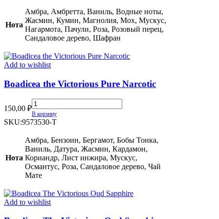
Sadu
quantity
Амбра, Амбретта, Ваниль, Водные ноты,
Жасмин, Кумин, Магнолия, Мох, Мускус,
Нота
Нагармота, Пачули, Роза, Розовый перец,
Сандаловое дерево, Шафран
Add to wishlist
Boadicea the Victorious Pure Narcotic
Boadicea
150,00
₽
the
В корзину
Victorious
SKU:
9573530-T
Pure
Narcotic
Амбра, Бензоин, Бергамот, Бобы Тонка,
quantity
Ваниль, Датура, Жасмин, Кардамон,
Нота
Кориандр, Лист инжира, Мускус,
Османтус, Роза, Сандаловое дерево, Чай
Мате
Add to wishlist