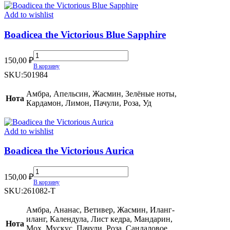
Add to wishlist
Boadicea the Victorious Blue Sapphire
Boadicea
150,00
₽
the
В корзину
Victorious
SKU:
501984
Blue
Sapphire
Амбра, Апельсин, Жасмин, Зелёные ноты,
Нота
quantity
Кардамон, Лимон, Пачули, Роза, Уд
Add to wishlist
Boadicea the Victorious Aurica
Boadicea
150,00
₽
the
В корзину
Victorious
SKU:
261082-T
Aurica
quantity
Амбра, Ананас, Ветивер, Жасмин, Иланг-
иланг, Календула, Лист кедра, Мандарин,
Нота
Мох, Мускус, Пачули, Роза, Сандаловое