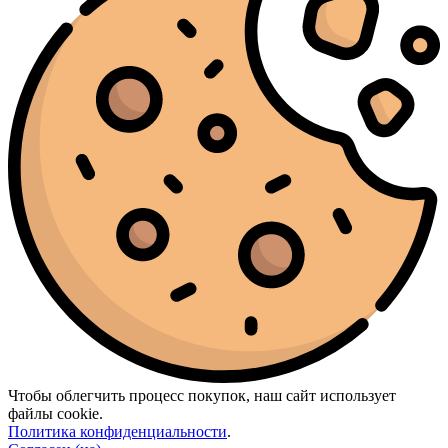
Morph
(1)
Moschino
(1)
Nasomatto
(2)
Nina Ricci
(1)
Nishane
(2)
Orlov Paris
(2)
Ormonde Jayne
(3)
Orto Parisi
(3)
Paco Rabanne
(12)
Parfums de Marly
(16)
Paris Hilton
(2)
Penhaligon’s
(3)
Phlur
(1)
Prada
(2)
Ralph Lauren
(3)
Rasasi
(2)
Rave
(1)
RicHarD Maison De Parfum
(1)
Roja Parfums
(5)
Shaik
(3)
Sol De Janeiro
(5)
Sospiro
(5)
Чтобы облегчить процесс покупок, наш сайт использует
Stefano Ricci
(1)
файлы cookie.
Tauer Perfumes
(1)
Политика конфиденциальности
.
The Beautiful Mind Series
(1)