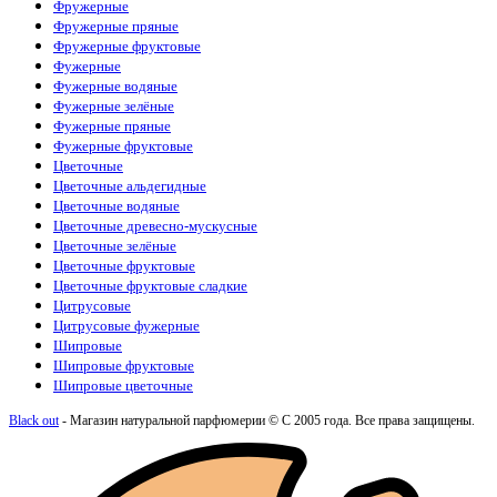
Фружерные
Juliette Has A Gun
(3)
Фружерные пряные
Kajal
(4)
Фружерные фруктовые
Katty Perry
(1)
Фужерные
Kayali
(3)
Фужерные водяные
Kenzo
(5)
Фужерные зелёные
Kilian
(26)
Фужерные пряные
La Sultane de Saba
(4)
Фужерные фруктовые
Lacoste
(10)
Цветочные
Lanvin
(3)
Цветочные альдегидные
Lattafa Perfumes
(51)
Цветочные водяные
Le Labo
(15)
Цветочные древесно-мускусные
Loewe
(1)
Цветочные зелёные
Louis Vuitton
(18)
Цветочные фруктовые
Maison Crivelli
(4)
Цветочные фруктовые сладкие
Maison Francis Kurkdjian
(12)
Цитрусовые
Maison Martin Margiela
(2)
Цитрусовые фужерные
Mancera
(6)
Шипровые
Marc Antoine Barrois
(7)
Шипровые фруктовые
Marc Jacobs
(1)
Шипровые цветочные
Mazzolari
(1)
Memo
(15)
Black out
- Магазин натуральной парфюмерии © С 2005 года. Все права защищены.
Mercedes-Benz
(1)
Moncler
(1)
Montale
(15)
Montblanc
(3)