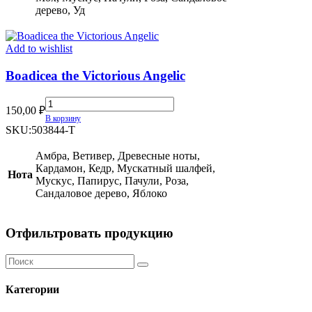
дерево, Уд
Add to wishlist
Boadicea the Victorious Angelic
Boadicea
150,00
₽
the
В корзину
Victorious
SKU:
503844-T
Angelic
quantity
Амбра, Ветивер, Древесные ноты,
Кардамон, Кедр, Мускатный шалфей,
Нота
Мускус, Папирус, Пачули, Роза,
Сандаловое дерево, Яблоко
Отфильтровать продукцию
Категории